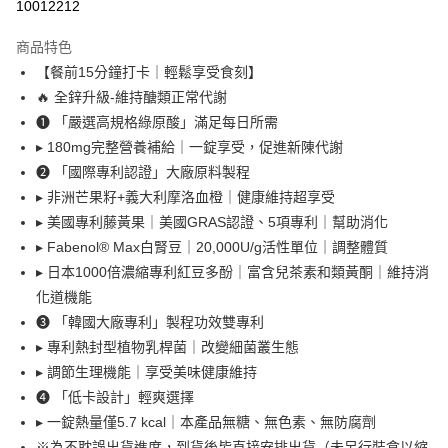
10012212
LINE Pay
商品特色
Apple Pay
【餐前15分鐘打卡｜輕鬆享受食刻】
🔥 全鋅升級-維持醣類正常代謝
悠遊付
❶ 「嚴選高規格綠原酸」滿足每日所需
大哥付你分期
▸ 180mg完整營養補給｜一錠享受，促進新陳代謝
相關說明
❷ 「國際專利認證」大廠原料製程
【大哥付你分期使用說明】
▸ 非洲芒果籽+義大利摩洛血橙｜健康維持超享受
AFTEE先享後付
1.本服務由台灣大哥大提供，台灣大哥大用戶可立即使用無須另外申請。
▸ 美國專利藤黃果｜美國GRAS認證、5項專利｜幫助消化
2.付款方式選擇「大哥付你分期」，訂單成立後會自動跳轉到大哥付的交易
相關說明
流程，驗證手機門號後，選擇欲分期的期數、繳款截止日，確認付款後即完
▸ Fabenol® Max白腎豆｜20,000U/g活性單位｜調整體質
【關於「AFTEE先享後付」】
成交易。
ATM付款
AFTEE先享後付是「在收到商品之後才付款」的支付方式。 讓您購物簡單
▸ 日本1000倍濃縮專利紅豆多酚｜富含兒茶素和類黃酮｜維持消
3.實際核准額度、可分期數及費用金額請依後續交易確認頁面所載為準。
便利好安心！
4.訂單成立30分鐘內，如未前往確認交易或遇審核未通過，訂單將自動取
化道機能
貨到付款
１．簡單：不需註冊會員、不需綁卡、不需儲值。
消。如遇「轉專審核」未通過狀況，表示未達大哥付你分期系統評分，恕無
❸ 「韓國大廠專利」製程功效雙專利
２．便利：只要手機號碼，簡訊認證，即可結帳。
法說明評估內容。
３．安心：先確認商品／服務後，再付款。
▸ 專利熱封型植物乳桿菌｜改變細菌叢生態
【繳款方式說明】
運送方式
1.分期款項不併入電信帳單，「大哥付你分期」於每月結算日後寄送繳費提
▸ 調節生理機能｜享受美味健康維持
【「AFTEE先享後付」結帳流程】
全家取貨付款
醒簡訊。
１．於結帳方式選擇「AFTEE先享後付」後，將跳轉至「AFTEE先享後付」
❹ 「低卡設計」輕爽選擇
2.透過簡訊連結打開帳單後，可選擇「超商條碼／台灣大直營門市／銀行轉
每筆NT$80，滿NT$999(含以上)免運費
結帳頁面，進行簡訊認證並確認金額後，即可完成結帳。
▸ 一錠熱量僅5.7 kcal｜本產品無糖、無色素、無防腐劑
帳／街口支付／iPASS MONEY」等通路繳費。
２．訂單成立數日內，您將收到繳費通知簡訊。
※為不耽誤出貨進度，到貨後皆直接安排出貨（未另行裝盒以縮