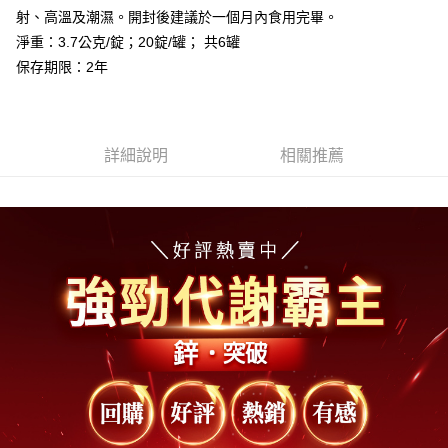
貨到付款
射、高溫及潮濕。開封後建議於一個月內食用完畢。
每筆NT$100，滿NT$2,000(含以上)免運費
淨重：3.7公克/錠；20錠/罐； 共6罐
海外配送(澳門地區請勿填寫順豐智能櫃、自取點等地址)
查看運費
保存期限：2年
國家/地區配送(新馬專屬)
查看運費
詳細說明
相關推薦