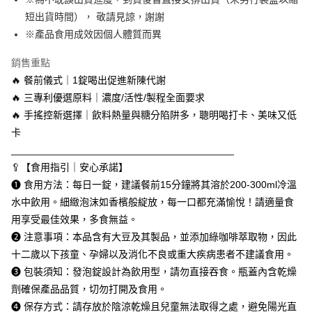
付款後全家取貨
３．收到繳費通知簡訊後14天內，點擊此簡訊中的連結，可透過四大超商／
【注意事項】
ATM／網路銀行／等多元方式進行付款，方視為交易完成。
短出貨時間）， 敬請見諒，謝謝
每筆NT$80，滿NT$1,680(含以上)免運費
1.本服務係由「台灣大哥大股份有限公司」（以下簡稱本公司）所提供，讓
※ 請注意：結帳手續完成當下不需立刻繳費，但若您需要取消訂單，請聯絡
用戶於交易時，得透過本服務購買商品或服務，並由商店將買賣／分期付款
※產品食用成效因個人體質而異
購買商品的店家。未經商家同意取消之訂單仍視為有效，需透過AFTEE先享
萊爾富取貨付款
買賣價金債權讓與本公司後，依約使用本公司帳單繳交帳款。
後付繳納相關費用。
2.基於同意付款使用「大哥付你分期」之契約關係目的，商店將以您的個人
銷售重點
每筆NT$80，滿NT$1,680(含以上)免運費
※ 交易是否成功請以「AFTEE先享後付 」之結帳頁面顯示為準，若有關於
資料（包含姓名、電話或地址）提供予台灣大哥大進項蒐集、處理及利用，
是否繳費成功／繳費後需取消欲退款等相關疑問，請聯繫「AFTEE先享後付
🔥 餐前儀式｜1錠喝出促進新陳代謝
由本公司與您本人進行分期帳單所需資料之確認、核對及更正。
客戶支援中心」
https://netprotections.freshdesk.com/support/home
付款後萊爾富取貨
3.完整用戶服務條款，請詳閱以下連結：
https://oppay.tw/userRule
🔥 三專利優選原料｜濃度/活性/製程全面要求
每筆NT$80，滿NT$1,680(含以上)免運費
【注意事項】
🔥 手搖控新選擇｜飲料熱量與糖分陷阱多，聰明喝打卡、美味又低
１．透過由恩沛科技股份有限公司提供之「AFTEE先享後付」服務完成之交
卡
7-11取貨付款
易，需依本服務之必要範圍內提供個人資料，並將交易相關給付款項請求債
________________________________________
權轉讓予恩沛科技股份有限公司。
每筆NT$80，滿NT$1,680(含以上)免運費
２．關於個人資料處理事宜，請瀏覽以下網址：
🥄【食用指引｜安心承諾】
https://aftee.tw/terms/#terms3
付款後7-11取貨
❶ 食用方法：每日一錠，建議餐前15分鐘將其溶於200-300ml冷溫
３．未成年的使用者請事先徵得法定代理人或監護人之同意方可使用
每筆NT$80，滿NT$1,680(含以上)免運費
「AFTEE先享後付」，若未經同意申辦者引起之損失，本公司不負相關責
水中飲用。細緻泡沫如香檳般綻放，每一口都充滿愉悅！請適量食
任。
用享受最佳效果，多食無益。
台灣本島宅配
４．使用「AFTEE先享後付」時，將依據個別帳號之用戶狀況，依本公司即
❷ 注意事項：本品含有大豆及其製品，並添加綠咖啡萃取物，因此
時審查核予不同之上限額度；若仍有額度不足之情形，本公司將視審查結果
每筆NT$80，滿NT$1,680(含以上)免運費
請求用戶進行身份認證。
十二歲以下孩童、孕婦以及消化不良或重大疾病患者不建議食用。
５．嚴禁一人註冊多個帳號或使用他人資訊註冊。若發現惡意使用之情形，
離島宅配
❸ 包裝須知：發泡錠設計為飲用型，請勿直接吞食。瓶蓋內含乾燥
恩沛科技股份有限公司將有權停止該用戶之使用額度並採取法律行動。
每筆NT$100，滿NT$2,000(含以上)免運費
劑確保產品品質，切勿打開及食用。
❹ 保存方式：請存放於陰涼乾燥且兒童無法取得之處，避免陽光直