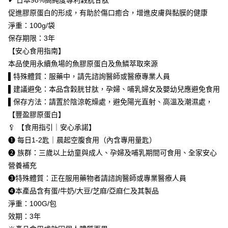
✔ 日本98%高純度專利穀胱甘肽
５．嚴禁一人註冊多個帳號或使用他人資訊註冊。若發現惡意使用之情形，
離島宅配
促進膠原蛋白的形成，有助於傷口癒合，增進皮膚與黏膜的健康
恩沛科技股份有限公司將有權停止該用戶之使用額度並採取法律行動。
每筆NT$100，滿NT$2,000(含以上)免運費
淨重：100g/袋
保存期限：3年
貨到付款
【安心食用指南】
每筆NT$100，滿NT$2,000(含以上)免運費
本品使用永續魚場的魚膠原蛋白及魚鱗萃取來源
海外配送(澳門地區請勿填寫順豐智能櫃、自取點等地址)
查看運費
▌特殊體質：服藥中，請先諮詢醫師或醫療專業人員
▌建議避免：本品含穀胱甘肽，孕婦、哺乳婦女及嬰幼兒應避免食用
國家/地區配送(新馬專屬)
查看運費
▌保存方法：請置於陰涼乾燥處，避免陽光直射、高溫及潮濕處，
【豐盈膠原蛋白】
🥄 【食用指引｜安心承諾】
❶ 每日1-2匙｜晨起空腹食用（內含專用量匙）
❷ 族群：三歲以上幼童與成人、孕婦及哺乳期間可食用、全家安心
營養補充
❸特殊體質：正在服用藥物者請諮詢醫師或專業醫療人員
❹本產品含有蛋/牛奶/大豆/芝麻/亞麻仁及其製品
淨重：100G/包
效期：3年