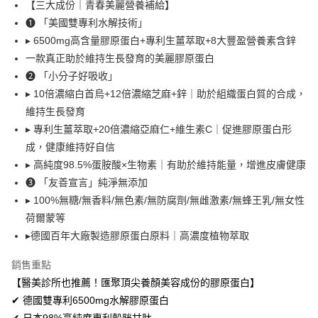
1.分期款項不併入電信帳單，「大哥付你分期」於每月結算日後寄送繳費提
【三大成份｜青春美麗營養補給】
【「AFTEE先享後付」結帳流程】
全家取貨付款
醒簡訊。
１．於結帳方式選擇「AFTEE先享後付」後，將跳轉至「AFTEE先享後付」
❶ 「美國雙專利水解技術」
2.透過簡訊連結打開帳單後，可選擇「超商條碼／台灣大直營門市／銀行轉
每筆NT$80，滿NT$999(含以上)免運費
結帳頁面，進行簡訊認證並確認金額後，即可完成結帳。
▸ 6500mg高含量膠原蛋白+專利生薑萃取+8大豐盈營養素含鋅
帳／街口支付／iPASS MONEY」等通路繳費。
２．訂單成立數日內，您將收到繳費通知簡訊。
一款真正助於維持生長發育的美麗膠原蛋白
付款後全家取貨
３．收到繳費通知簡訊後14天內，點擊此簡訊中的連結，可透過四大超商／
【注意事項】
ATM／網路銀行／等多元方式進行付款，方視為交易完成。
❷ 「小分子好吸收」
每筆NT$80，滿NT$1,680(含以上)免運費
1.本服務係由「台灣大哥大股份有限公司」（以下簡稱本公司）所提供，讓
※ 請注意：結帳手續完成當下不需立刻繳費，但若您需要取消訂單，請聯絡
用戶於交易時，得透過本服務購買商品或服務，並由商店將買賣／分期付款
▸ 10倍濃縮白首烏+12倍濃縮芝麻+鋅｜助於組織蛋白質的合成，
購買商品的店家。未經商家同意取消之訂單仍視為有效，需透過AFTEE先享
萊爾富取貨付款
買賣價金債權讓與本公司後，依約使用本公司帳單繳交帳款。
後付繳納相關費用。
維持生長發育
2.基於同意付款使用「大哥付你分期」之契約關係目的，商店將以您的個人
每筆NT$80，滿NT$1,680(含以上)免運費
※ 交易是否成功請以「AFTEE先享後付 」之結帳頁面顯示為準，若有關於
▸ 專利生薑萃取+20倍濃縮亞麻仁+維生素C｜促進膠原蛋白形
資料（包含姓名、電話或地址）提供予台灣大哥大進項蒐集、處理及利用，
是否繳費成功／繳費後需取消欲退款等相關疑問，請聯繫「AFTEE先享後付
由本公司與您本人進行分期帳單所需資料之確認、核對及更正。
成，健康維持好自信
客戶支援中心」
https://netprotections.freshdesk.com/support/home
付款後萊爾富取貨
3.完整用戶服務條款，請詳閱以下連結：
https://oppay.tw/userRule
▸ 高純度98.5%蛋胺酸×生物素｜有助於維持能量，增進皮膚健康
每筆NT$80，滿NT$1,680(含以上)免運費
【注意事項】
❸ 「友善宣言」純淨無添加
１．透過由恩沛科技股份有限公司提供之「AFTEE先享後付」服務完成之交
7-11取貨付款
易，需依本服務之必要範圍內提供個人資料，並將交易相關給付款項請求債
▸ 100%無糖/無香料/無色素/無防腐劑/無雌激素/無蜂王乳/無女性
權轉讓予恩沛科技股份有限公司。
每筆NT$80，滿NT$1,680(含以上)免運費
荷爾蒙等
２．關於個人資料處理事宜，請瀏覽以下網址：
▸德國百年大廠製造膠原蛋白原料｜高濃度植物萃取
https://aftee.tw/terms/#terms3
付款後7-11取貨
３．未成年的使用者請事先徵得法定代理人或監護人之同意方可使用
每筆NT$80，滿NT$1,680(含以上)免運費
「AFTEE先享後付」，若未經同意申辦者引起之損失，本公司不負相關責
銷售重點
任。
【醫美診所也推薦！匯聚頂尖養顏美容成份的膠原蛋白】
台灣本島宅配
４．使用「AFTEE先享後付」時，將依據個別帳號之用戶狀況，依本公司即
✔ 德國雙專利6500mg水解膠原蛋白
時審查核予不同之上限額度；若仍有額度不足之情形，本公司將視審查結果
每筆NT$80，滿NT$1,680(含以上)免運費
請求用戶進行身份認證。