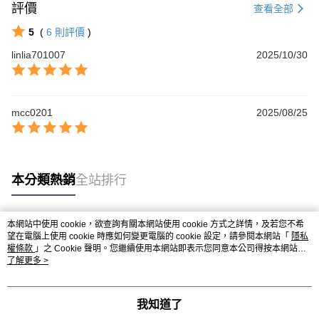
評價
查看全部
５．嚴禁一人註冊多個帳號或使用他人資訊註冊。若發現惡意使用之情形，
離島宅配
恩沛科技股份有限公司將有權停止該用戶之使用額度並採取法律行動。
5
(
6
則評價
)
每筆NT$100，滿NT$2,000(含以上)免運費
linlia701007
2025/10/30
貨到付款
每筆NT$100，滿NT$2,000(含以上)免運費
海外配送(澳門地區請勿填寫順豐智能櫃、自取點等地址)
查看運費
mcc0201
2025/08/25
國家/地區配送(新馬專屬)
查看運費
本分類熱銷
全站排行
本網站中使用 cookie，欲查詢有關本網站使用 cookie 方式之詳情，及若您不希
熱門標籤
望在電腦上使用 cookie 時應如何變更電腦的 cookie 設定，請參閱本網站「
隱私
權條款
」之 Cookie 聲明。您繼續使用本網站即表示您同意本公司得按本網站使
用條款之 Cookie 聲明使用 cookie。
了解更多 >
我知道了