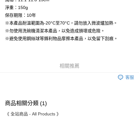
1.分期款項不併入電信帳單，「大哥付你分期」於每月結算日後寄送繳費提
【「AFTEE先享後付」結帳流程】
全家取貨付款
醒簡訊。
淨重：150g
１．於結帳方式選擇「AFTEE先享後付」後，將跳轉至「AFTEE先享後付」
2.透過簡訊連結打開帳單後，可選擇「超商條碼／台灣大直營門市／銀行轉
每筆NT$80，滿NT$999(含以上)免運費
保存期限：10年
結帳頁面，進行簡訊認證並確認金額後，即可完成結帳。
帳／街口支付／iPASS MONEY」等通路繳費。
２．訂單成立數日內，您將收到繳費通知簡訊。
※本產品耐溫範圍為-20°C至70°C，請勿放入微波爐加熱。
付款後全家取貨
３．收到繳費通知簡訊後14天內，點擊此簡訊中的連結，可透過四大超商／
【注意事項】
※勿使用洗碗機清潔本產品，以免造成損壞或危險。
ATM／網路銀行／等多元方式進行付款，方視為交易完成。
每筆NT$80，滿NT$1,680(含以上)免運費
1.本服務係由「台灣大哥大股份有限公司」（以下簡稱本公司）所提供，讓
※ 請注意：結帳手續完成當下不需立刻繳費，但若您需要取消訂單，請聯絡
※避免使用鋼絲球等鋒利物品摩擦本產品，以免留下刮痕。
用戶於交易時，得透過本服務購買商品或服務，並由商店將買賣／分期付款
購買商品的店家。未經商家同意取消之訂單仍視為有效，需透過AFTEE先享
萊爾富取貨付款
買賣價金債權讓與本公司後，依約使用本公司帳單繳交帳款。
後付繳納相關費用。
2.基於同意付款使用「大哥付你分期」之契約關係目的，商店將以您的個人
每筆NT$80，滿NT$1,680(含以上)免運費
※ 交易是否成功請以「AFTEE先享後付 」之結帳頁面顯示為準，若有關於
資料（包含姓名、電話或地址）提供予台灣大哥大進項蒐集、處理及利用，
是否繳費成功／繳費後需取消欲退款等相關疑問，請聯繫「AFTEE先享後付
由本公司與您本人進行分期帳單所需資料之確認、核對及更正。
客戶支援中心」
https://netprotections.freshdesk.com/support/home
付款後萊爾富取貨
相關推薦
3.完整用戶服務條款，請詳閱以下連結：
https://oppay.tw/userRule
每筆NT$80，滿NT$1,680(含以上)免運費
【注意事項】
客服
１．透過由恩沛科技股份有限公司提供之「AFTEE先享後付」服務完成之交
7-11取貨付款
易，需依本服務之必要範圍內提供個人資料，並將交易相關給付款項請求債
權轉讓予恩沛科技股份有限公司。
每筆NT$80，滿NT$1,680(含以上)免運費
２．關於個人資料處理事宜，請瀏覽以下網址：
商品相關分類 (1)
https://aftee.tw/terms/#terms3
付款後7-11取貨
３．未成年的使用者請事先徵得法定代理人或監護人之同意方可使用
每筆NT$80，滿NT$1,680(含以上)免運費
《 全站商品 - All Products 》
「AFTEE先享後付」，若未經同意申辦者引起之損失，本公司不負相關責
任。
台灣本島宅配
４．使用「AFTEE先享後付」時，將依據個別帳號之用戶狀況，依本公司即
時審查核予不同之上限額度；若仍有額度不足之情形，本公司將視審查結果
每筆NT$80，滿NT$1,680(含以上)免運費
請求用戶進行身份認證。