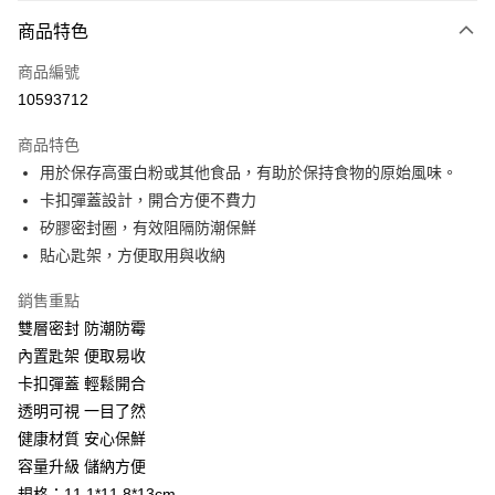
付款方式
商品特色
信用卡一次付款
商品編號
超商取貨付款
10593712
LINE Pay
商品特色
Apple Pay
用於保存高蛋白粉或其他食品，有助於保持食物的原始風味。
卡扣彈蓋設計，開合方便不費力
悠遊付
矽膠密封圈，有效阻隔防潮保鮮
大哥付你分期
貼心匙架，方便取用與收納
相關說明
銷售重點
【大哥付你分期使用說明】
AFTEE先享後付
1.本服務由台灣大哥大提供，台灣大哥大用戶可立即使用無須另外申請。
雙層密封 防潮防霉
2.付款方式選擇「大哥付你分期」，訂單成立後會自動跳轉到大哥付的交易
相關說明
內置匙架 便取易收
流程，驗證手機門號後，選擇欲分期的期數、繳款截止日，確認付款後即完
【關於「AFTEE先享後付」】
成交易。
卡扣彈蓋 輕鬆開合
ATM付款
AFTEE先享後付是「在收到商品之後才付款」的支付方式。 讓您購物簡單
3.實際核准額度、可分期數及費用金額請依後續交易確認頁面所載為準。
便利好安心！
透明可視 一目了然
4.訂單成立30分鐘內，如未前往確認交易或遇審核未通過，訂單將自動取
貨到付款
１．簡單：不需註冊會員、不需綁卡、不需儲值。
健康材質 安心保鮮
消。如遇「轉專審核」未通過狀況，表示未達大哥付你分期系統評分，恕無
２．便利：只要手機號碼，簡訊認證，即可結帳。
法說明評估內容。
容量升級 儲納方便
３．安心：先確認商品／服務後，再付款。
【繳款方式說明】
運送方式
規格：11.1*11.8*13cm