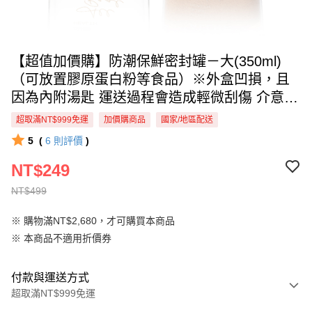
【超值加價購】防潮保鮮密封罐－大(350ml)
（可放置膠原蛋白粉等食品）※外盒凹損，且
因為內附湯匙 運送過程會造成輕微刮傷 介意者
請勿下單，商品售出既不接受退換貨
超取滿NT$999免運
加價購商品
國家/地區配送
5
(
6
則評價
)
NT$249
NT$499
※ 購物滿NT$2,680，才可購買本商品
※ 本商品不適用折價券
付款與運送方式
超取滿NT$999免運