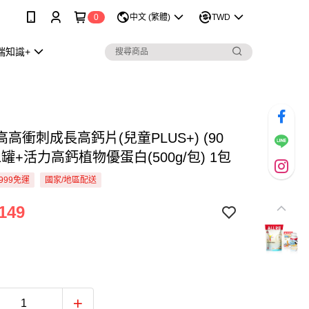
0
中文 (繁體)
TWD
瑞知識+
高衝刺成長高鈣片(兒童PLUS+) (90
 1罐+活力高鈣植物優蛋白(500g/包) 1包
999免運
國家/地區配送
149