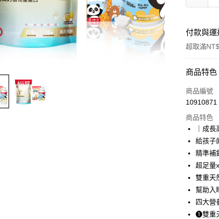
付款與運
超取滿NT$
付款方式
商品特色
信用卡一
商品編號
10910871
超商取貨
商品特色
LINE Pay
｜成長
給孩子
Apple Pay
精準補
悠遊付
超足量
雙重天
大哥付你
幫助入
相關說明
【大哥付
四大營
AFTEE先
1.本服務
❶雙重
2.付款方