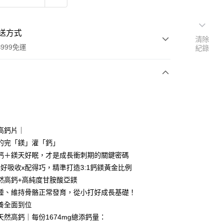
送方式
清除
999免運
紀錄
次付款
付款
高鈣片｜
的完「鎂」灌「鈣」
鈣＋鎂天好眠，才是成長衝刺期的關鍵密碼
x好吸收x配得巧，精準打造3:1鈣鎂黃金比例
然高鈣+高純度甘胺酸亞鎂
分期
睡、維持骨骼正常發育，從小打好成長基礎！
你分期使用說明】
養全面到位
享後付
由台灣大哥大提供，台灣大哥大用戶可立即使用無須另外申請。
天然高鈣｜每份1674mg總添鈣量：
式選擇「大哥付你分期」，訂單成立後會自動跳轉到大哥付的交易