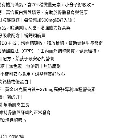
爾蘭有機海藻鈣，含70+種微量元素，小分子好吸收。
證手機門號後，選擇欲分期的期數、繳款截止日，確認付款後即
FTEE先享後付」】
。
先享後付是「在收到商品之後才付款」的支付方式。 讓您購物簡單
奶鈣，富含蛋白質與磷等，有助於骨骼發育與健康
准額度、可分期數及費用金額請依後續交易確認頁面所載為準。
心！
甘胺酸亞鎂｜每份添加500mg鎂好入睡：
立30分鐘內，如未前往確認交易或遇審核未通過，訂單將自動取
：不需註冊會員、不需綁卡、不需儲值。
「轉專審核」未通過狀況，表示未達大哥付你分期系統評分，恕
界極品，晚鎂幫助入睡、增強體力好高興
：只要手機號碼，簡訊認證，即可結帳。
評估內容。
：先確認商品／服務後，再付款。
好吸收配方｜補鈣領航員
式說明】
生素D3＋K2：增進鈣吸收、釋放骨鈣，幫助骨骼生長發育
項不併入電信帳單，「大哥付你分期」於每月結算日後寄送繳費提
EE先享後付」結帳流程】
蛋白磷酸胜肽（CPP）：由內而外調整體質，健康維持。
方式選擇「AFTEE先享後付」後，將跳轉至「AFTEE先享後
付款
訊連結打開帳單後，可選擇「超商條碼／台灣大直營門市／銀行轉
頁面，進行簡訊認證並確認金額後，即可完成結帳。
加配方，給孩子最安心的營養
付／iPASS MONEY」等通路繳費。
0，滿NT$999(含以上)免運費
成立數日內，您將收到繳費通知簡訊。
加糖｜無色素｜無溶劑｜無防腐劑
費通知簡訊後14天內，點擊此簡訊中的連結，可透過四大超商
項】
網路銀行／等多元方式進行付款，方視為交易完成。
家取貨
大小皆可安心食用，調整體質好放心
係由「台灣大哥大股份有限公司」（以下簡稱本公司）所提供，讓
：結帳手續完成當下不需立刻繳費，但若您需要取消訂單，請聯
高鈣植物優蛋白｜
0，滿NT$1,680(含以上)免運費
易時，得透過本服務購買商品或服務，並由商店將買賣／分期付
的店家。未經商家同意取消之訂單仍視為有效，需透過AFTEE
金債權讓與本公司後，依約使用本公司帳單繳交帳款。
杯＝黃金14克蛋白質＋278mg高鈣+專利36種營養素
繳納相關費用。
貨付款
意付款使用「大哥付你分期」之契約關係目的，商店將以您的個人
否成功請以「AFTEE先享後付 」之結帳頁面顯示為準，若有關於
養」喝的好！
含姓名、電話或地址）提供予台灣大哥大進項蒐集、處理及利
功／繳費後需取消欲退款等相關疑問，請聯繫「AFTEE先享後
0，滿NT$1,680(含以上)免運費
白質 幫助肌肉生長
公司與您本人進行分期帳單所需資料之確認、核對及更正。
援中心」
https://netprotections.freshdesk.com/support/home
戶服務條款，請詳閱以下連結：
https://oppay.tw/userRule
質 維持骨骼與牙齒的正常發育
爾富取貨
項】
生素D增進鈣吸收
0，滿NT$1,680(含以上)免運費
恩沛科技股份有限公司提供之「AFTEE先享後付」服務完成之
依本服務之必要範圍內提供個人資料，並將交易相關給付款項請
付款
讓予恩沛科技股份有限公司。
片】90顆/罐