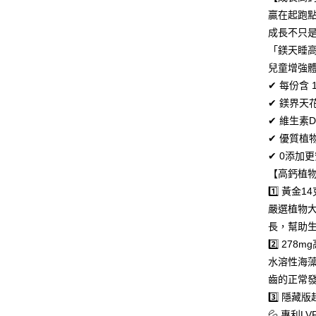
２．關於
每筆NT$8
贏在起跑
https://aft
３．未成
成長不只
付款後7-1
「AFTE
「鎂天睡
每筆NT$8
任。
兒童增強
４．使用「
台灣本島
即時審查
✔ 每份含 
結果請求
每筆NT$8
✔ 鎂界
５．嚴禁
形，恩沛
✔ 維生素
離島宅配
動。
✔ 優質植
每筆NT$1
✔ 0添加
貨到付款
【高鈣植物
每筆NT$1
1️⃣ 黃金
嚴選植物大
海外配送(
長，幫助
國家/地區
2️⃣ 278
水溶性海藻
齒的正常
3️⃣ 隱藏
💦 專利L