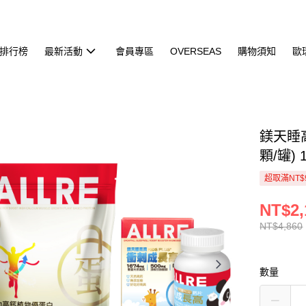
排行榜
最新活動
會員專區
OVERSEAS
購物須知
歐
鎂天睡高
顆/罐)
超取滿NT$
NT$2,
NT$4,860
數量