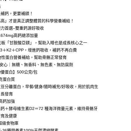
個人資料處理事宜，請瀏覽以下網址：
0，滿NT$1,680(含以上)免運費
點
ee.tw/terms/#terms3
年的使用者請事先徵得法定代理人或監護人之同意方可使用
是補鈣，更要補鎂！
1取貨
E先享後付」，若未經同意申辦者引起之損失，本公司不負相關責
高高」才是真正調整體質的科學營養補給！
0，滿NT$1,680(含以上)免運費
體力首選–雙重鈣源好吸收
AFTEE先享後付」時，將依據個別帳號之用戶狀況，依本公司
宅配
核予不同之上限額度；若仍有額度不足之情形，本公司將視審查
1674mg高鈣總添加量
用戶進行身份認證。
0，滿NT$1,680(含以上)免運費
天花板「甘胺酸亞鎂」，幫助入睡也是成長核心之一
一人註冊多個帳號或使用他人資訊註冊。若發現惡意使用之情
科技股份有限公司將有權停止該用戶之使用額度並採取法律行
D3＋K2＋CPP，增進鈣吸收，補鈣不再白費
物性蛋白營養補給，幫助骨骼正常發育
00，滿NT$2,000(含以上)免運費
更安心｜無糖、無香料、無色素、無防腐劑
優蛋白】500公克/包
00，滿NT$2,000(含以上)免運費
14克蛋白質
豆分離蛋白，早餐/健身/隨時補充/好吸收，用於肌肉生
澳門地區請勿填寫順豐智能櫃、自取點等地址)
查看運費
生長發育
配送(新馬專屬)
查看運費
mg高鈣加強
鈣＋酵母維生素D2＝72 種海洋微量元素，維持骨骼牙
發育及健康
版超級食物庫
VF-36種營養素100%天然濃縮酵素