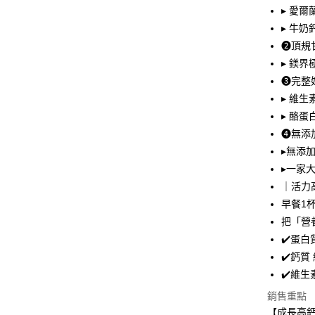
相關說明
▸ 愛
流程，驗
【關於「A
ATM付款
完成交易
AFTEE
▸ 牛
3.實際核
便利好安
❷頂規
4.訂單成
貨到付款
１．簡單
消。如遇
▸ 鎂
２．便利
無法說明
３．安心
❸完整
【繳款方
運送方式
▸ 維
1.分期款
【「AFT
醒簡訊。
▸ 酪
１．於結帳
全家取貨
2.透過簡
付」結帳
❹無添
帳／街口支
每筆NT$8
２．訂單
▸無添
３．收到繳
【注意事
／ATM／
付款後全
▸一家
1.本服務
※ 請注意
｜活力
每筆NT$8
用戶於交
絡購買商品
款買賣價
早餐1
先享後付
萊爾富取
2.基於同
※ 交易是
把「營
資料（包
是否繳費成
每筆NT$8
✔️蛋
用，由本
付客戶支
3.完整用
✔️鈣
付款後萊
【注意事
✔️維
每筆NT$8
１．透過由
交易，需
銷售重點
7-11取貨
求債權轉
【成長高鈣