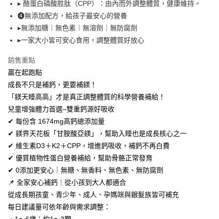
１．於結帳方式選擇「AFTEE先享後付」後，將跳轉至「AFTEE先享後付」
▸ 酪蛋白磷酸胜肽（CPP）：由內而外調整體質，健康維持。
2.透過簡訊連結打開帳單後，可選擇「超商條碼／台灣大直營門市／銀行轉
每筆NT$80，滿NT$999(含以上)免運費
結帳頁面，進行簡訊認證並確認金額後，即可完成結帳。
❹無添加配方，給孩子最安心的營養
帳／街口支付／iPASS MONEY」等通路繳費。
２．訂單成立數日內，您將收到繳費通知簡訊。
▸無添加糖｜無色素｜無溶劑｜無防腐劑
付款後全家取貨
３．收到繳費通知簡訊後14天內，點擊此簡訊中的連結，可透過四大超商／
【注意事項】
ATM／網路銀行／等多元方式進行付款，方視為交易完成。
▸一家大小皆可安心食用，調整體質好放心
每筆NT$80，滿NT$1,680(含以上)免運費
1.本服務係由「台灣大哥大股份有限公司」（以下簡稱本公司）所提供，讓
※ 請注意：結帳手續完成當下不需立刻繳費，但若您需要取消訂單，請聯絡
用戶於交易時，得透過本服務購買商品或服務，並由商店將買賣／分期付款
購買商品的店家。未經商家同意取消之訂單仍視為有效，需透過AFTEE先享
萊爾富取貨付款
銷售重點
買賣價金債權讓與本公司後，依約使用本公司帳單繳交帳款。
後付繳納相關費用。
2.基於同意付款使用「大哥付你分期」之契約關係目的，商店將以您的個人
贏在起跑點
每筆NT$80，滿NT$1,680(含以上)免運費
※ 交易是否成功請以「AFTEE先享後付 」之結帳頁面顯示為準，若有關於
資料（包含姓名、電話或地址）提供予台灣大哥大進項蒐集、處理及利用，
是否繳費成功／繳費後需取消欲退款等相關疑問，請聯繫「AFTEE先享後付
成長不只是補鈣，更要補鎂！
由本公司與您本人進行分期帳單所需資料之確認、核對及更正。
客戶支援中心」
https://netprotections.freshdesk.com/support/home
付款後萊爾富取貨
3.完整用戶服務條款，請詳閱以下連結：
https://oppay.tw/userRule
「鎂天睡高高」才是真正調整體質的科學營養補給！
每筆NT$80，滿NT$1,680(含以上)免運費
【注意事項】
兒童增強體力首選–雙重鈣源好吸收
１．透過由恩沛科技股份有限公司提供之「AFTEE先享後付」服務完成之交
✔ 每份含 1674mg高鈣總添加量
7-11取貨付款
易，需依本服務之必要範圍內提供個人資料，並將交易相關給付款項請求債
✔ 鎂界天花板「甘胺酸亞鎂」，幫助入睡也是成長核心之一
權轉讓予恩沛科技股份有限公司。
每筆NT$80，滿NT$1,680(含以上)免運費
２．關於個人資料處理事宜，請瀏覽以下網址：
✔ 維生素D3＋K2＋CPP，增進鈣吸收，補鈣不再白費
https://aftee.tw/terms/#terms3
付款後7-11取貨
✔ 優質植物性蛋白營養補給，幫助骨骼正常發育
３．未成年的使用者請事先徵得法定代理人或監護人之同意方可使用
每筆NT$80，滿NT$1,680(含以上)免運費
「AFTEE先享後付」，若未經同意申辦者引起之損失，本公司不負相關責
✔ 0添加更安心｜無糖、無香料、無色素、無防腐劑
任。
📌 全家安心補鈣｜從小孩到大人都適合
台灣本島宅配
４．使用「AFTEE先享後付」時，將依據個別帳號之用戶狀況，依本公司即
從成長期孩童、青少年、成人、孕媽咪與銀髮族皆可補充
時審查核予不同之上限額度；若仍有額度不足之情形，本公司將視審查結果
每筆NT$80，滿NT$1,680(含以上)免運費
請求用戶進行身份認證。
每日建議量可依年齡與需求調整：
５．嚴禁一人註冊多個帳號或使用他人資訊註冊。若發現惡意使用之情形，
離島宅配