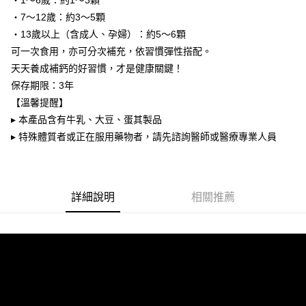
・1～6歲：約1～3顆
恩沛科技股份有限公司將有權停止該用戶之使用額度並採取法律行動。
每筆NT$100，滿NT$2,000(含以上)免運費
・7～12歲：約3～5顆
・13歲以上（含成人、孕婦）：約5～6顆
貨到付款
可一次食用，亦可分次補充，依習慣彈性搭配。
每筆NT$100，滿NT$2,000(含以上)免運費
天天養成補鈣的好習慣，才是健康關鍵！
海外配送(澳門地區請勿填寫順豐智能櫃、自取點等地址)
查看運費
保存期限：3年
【溫馨提醒】
國家/地區配送(新馬專屬)
查看運費
▸ 本產品含有牛乳、大豆、蛋其製品
▸ 特殊體質者或正在服用藥物者，請先諮詢醫師或醫療專業人員
詳細說明
相關推薦