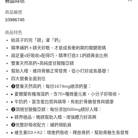
商品特色
信用卡一次付款
商品編號
超商取貨付款
10986745
LINE Pay
商品特色
Apple Pay
給孩子的完「鎂」灌「鈣」
精準補鈣＋鎂天好眠，才是成長衝刺期的關鍵密碼
悠遊付
超足量x好吸收x配得巧，精準打造3:1鈣鎂黃金比例
大哥付你分期
雙重天然高鈣+高純度甘胺酸亞鎂
相關說明
幫助入睡、維持骨骼正常發育，從小打好成長基礎！
【大哥付你分期使用說明】
四大營養全面到位
AFTEE先享後付
1.本服務由台灣大哥大提供，台灣大哥大用戶可立即使用無須另外申請。
❶雙重天然高鈣｜每份1674mg總添鈣量：
2.付款方式選擇「大哥付你分期」，訂單成立後會自動跳轉到大哥付的交易
相關說明
流程，驗證手機門號後，選擇欲分期的期數、繳款截止日，確認付款後即完
▸ 愛爾蘭有機海藻鈣，含70+種微量元素，小分子好吸收。
【關於「AFTEE先享後付」】
成交易。
ATM付款
AFTEE先享後付是「在收到商品之後才付款」的支付方式。 讓您購物簡單
▸ 牛奶鈣，富含蛋白質與磷等，有助於骨骼發育與健康
3.實際核准額度、可分期數及費用金額請依後續交易確認頁面所載為準。
便利好安心！
4.訂單成立30分鐘內，如未前往確認交易或遇審核未通過，訂單將自動取
❷頂規甘胺酸亞鎂｜每份添加500mg鎂好入睡：
貨到付款
１．簡單：不需註冊會員、不需綁卡、不需儲值。
消。如遇「轉專審核」未通過狀況，表示未達大哥付你分期系統評分，恕無
▸ 鎂界極品，晚鎂幫助入睡、增強體力好高興
２．便利：只要手機號碼，簡訊認證，即可結帳。
法說明評估內容。
３．安心：先確認商品／服務後，再付款。
❸完整好吸收配方｜補鈣領航員
【繳款方式說明】
運送方式
1.分期款項不併入電信帳單，「大哥付你分期」於每月結算日後寄送繳費提
▸ 維生素D3＋K2：增進鈣吸收、釋放骨鈣，幫助骨骼生長發育
【「AFTEE先享後付」結帳流程】
全家取貨付款
醒簡訊。