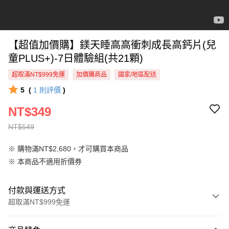
【超值加價購】鎂天睡高高衝刺成長高鈣片(兒
童PLUS+)-7日體驗組(共21顆)
超取滿NT$999免運
加價購商品
國家/地區配送
5
(
1
則評價
)
NT$349
NT$549
※ 購物滿NT$2,680，才可購買本商品
※ 本商品不適用折價券
付款與運送方式
超取滿NT$999免運
付款方式