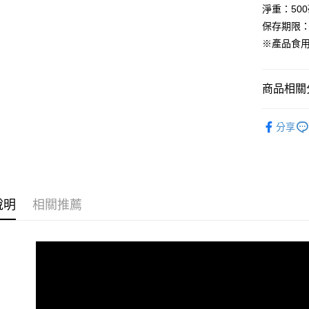
每筆NT$8
淨重：500
https://aft
３．未成
保存期限：
付款後7-1
「AFTE
※產品食
每筆NT$8
任。
４．使用「
台灣本島
即時審查
結果請求
商品相關分
每筆NT$8
５．嚴禁
形，恩沛
離島宅配
🧧小紅包
動。
分享
每筆NT$1
貨到付款
每筆NT$1
說明
相關推薦
海外配送(
國家/地區