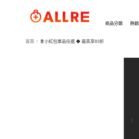
商品分類
熱銷
首頁
🧧小紅包單品任選 ◆ 最高享83折