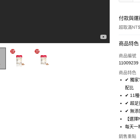
付款與運
超取滿NT$
付款方式
商品特色
信用卡一
商品編號
11009239
超商取貨
商品特色
LINE Pay
✔ 獨家
配比
Apple Pay
✔ 1
悠遊付
✔ 超
✔ 無
大哥付你
【選擇
相關說明
【大哥付
每天一
AFTEE先
1.本服務
銷售重點
2.付款方
相關說明