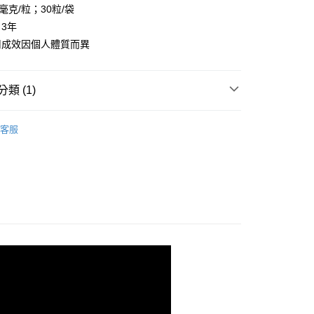
0，滿NT$1,680(含以上)免運費
毫克/粒；30粒/袋
ee.tw/terms/#terms3
年的使用者請事先徵得法定代理人或監護人之同意方可使用
3年
1取貨
E先享後付」，若未經同意申辦者引起之損失，本公司不負相關責
用成效因個人體質而異
0，滿NT$1,680(含以上)免運費
AFTEE先享後付」時，將依據個別帳號之用戶狀況，依本公司
宅配
核予不同之上限額度；若仍有額度不足之情形，本公司將視審查
用戶進行身份認證。
類 (1)
0，滿NT$1,680(含以上)免運費
一人註冊多個帳號或使用他人資訊註冊。若發現惡意使用之情
科技股份有限公司將有權停止該用戶之使用額度並採取法律行
單品任選 ◆ 最高享83折
客服
00，滿NT$2,000(含以上)免運費
00，滿NT$2,000(含以上)免運費
澳門地區請勿填寫順豐智能櫃、自取點等地址)
查看運費
配送(新馬專屬)
查看運費