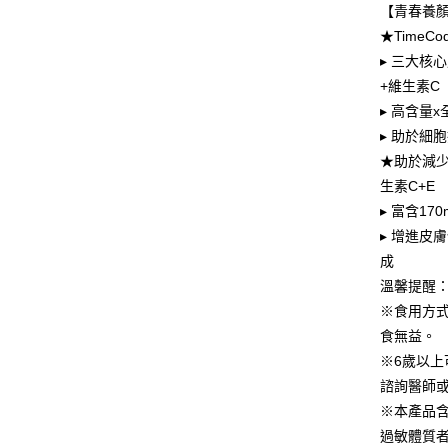
流程，驗
【青春養
【關於「A
ATM付款
完成交易
AFTEE
★Time
3.實際核
便利好安
▸ 三大核心
4.訂單成
貨到付款
１．簡單
消。如遇
+維生素C
２．便利
無法說明
３．安心
▸ 高含量
【繳款方
運送方式
▸ 助於細
1.分期款
【「AFT
醒簡訊。
１．於結帳
★助於減少
全家取貨
2.透過簡
付」結帳
生素C+E
帳／街口支
每筆NT$8
２．訂單
▸ 富含1
３．收到繳
【注意事
／ATM／
付款後全
▸ 增進皮
1.本服務
※ 請注意
每筆NT$8
成
用戶於交
絡購買商品
款買賣價
先享後付
溫馨提醒
萊爾富取
2.基於同
※ 交易是
※食用方
資料（包
是否繳費成
每筆NT$8
用，由本
食無益。
付客戶支
3.完整用
付款後萊
※6歲以
【注意事
每筆NT$8
諮詢醫師
１．透過由
交易，需
※本產品
7-11取貨
求債權轉
過敏體質
２．關於