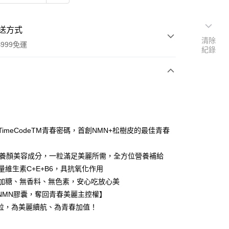
送方式
清除
999免運
紀錄
次付款
付款
TimeCodeTM青春密碼，首創NMN+松樹皮的最佳青春
1種養顏美容成分，一粒滿足美麗所需，全方位營養補給
足量維生素C+E+B6，具抗氧化作用
添加糖、無香料、無色素，安心吃放心美
分期
NMN膠囊，奪回青春美麗主控權】
你分期使用說明】
粒，為美麗續航、為青春加值！
享後付
由台灣大哥大提供，台灣大哥大用戶可立即使用無須另外申請。
式選擇「大哥付你分期」，訂單成立後會自動跳轉到大哥付的交易