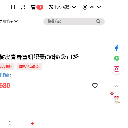
0
中文 (繁體)
TWD
瑞知識+
樹皮青春童妍膠囊(30粒/袋) 1袋
999免運
國家/地區配送
則評價
)
680