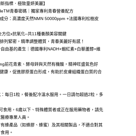
證手機門號後，選擇欲分期的期數、繳款截止日，確認付款後即
顏新指標．極致童妍美麗】
FTEE先享後付」】
。
先享後付是「在收到商品之後才付款」的支付方式。 讓您購物簡單
CodeTM青春密碼｜獨家專利青春營養配方
准額度、可分期數及費用金額請依後續交易確認頁面所載為準。
心！
成分：高濃度天然NMN 50000ppm +法國專利松樹皮
立30分鐘內，如未前往確認交易或遇審核未通過，訂單將自動取
：不需註冊會員、不需綁卡、不需儲值。
「轉專審核」未通過狀況，表示未達大哥付你分期系統評分，恕
：只要手機號碼，簡訊認證，即可結帳。
評估內容。
：先確認商品／服務後，再付款。
x全方位x抗氧化–共11種養顏美容關鍵
式說明】
胞排列緊密，精準調整體質，青春美麗好有感！
項不併入電信帳單，「大哥付你分期」於每月結算日後寄送繳費提
EE先享後付」結帳流程】
方式選擇「AFTEE先享後付」後，將跳轉至「AFTEE先享後
自由基的產生｜德國專利NADH+蝦紅素+白藜蘆醇+維
付款
訊連結打開帳單後，可選擇「超商條碼／台灣大直營門市／銀行轉
頁面，進行簡訊認證並確認金額後，即可完成結帳。
付／iPASS MONEY」等通路繳費。
0，滿NT$999(含以上)免運費
成立數日內，您將收到繳費通知簡訊。
70mg前花青素、酵母鋅與天然有機酸，精神旺盛氣色好
費通知簡訊後14天內，點擊此簡訊中的連結，可透過四大超商
項】
網路銀行／等多元方式進行付款，方視為交易完成。
家取貨
膚健康，促進膠原蛋白形成，有助於皮膚組織蛋白質的合
係由「台灣大哥大股份有限公司」（以下簡稱本公司）所提供，讓
：結帳手續完成當下不需立刻繳費，但若您需要取消訂單，請聯
0，滿NT$1,680(含以上)免運費
易時，得透過本服務購買商品或服務，並由商店將買賣／分期付
的店家。未經商家同意取消之訂單仍視為有效，需透過AFTEE
金債權讓與本公司後，依約使用本公司帳單繳交帳款。
繳納相關費用。
：
貨付款
意付款使用「大哥付你分期」之契約關係目的，商店將以您的個人
否成功請以「AFTEE先享後付 」之結帳頁面顯示為準，若有關於
式：每日1粒，餐後配冷溫水服用。一日請勿超過2粒，多
含姓名、電話或地址）提供予台灣大哥大進項蒐集、處理及利
功／繳費後需取消欲退款等相關疑問，請聯繫「AFTEE先享後
0，滿NT$1,680(含以上)免運費
公司與您本人進行分期帳單所需資料之確認、核對及更正。
援中心」
https://netprotections.freshdesk.com/support/home
戶服務條款，請詳閱以下連結：
https://oppay.tw/userRule
爾富取貨
上可食用，6歲以下、特殊體質者或正在服用藥物者，請先
項】
0，滿NT$1,680(含以上)免運費
或醫療專業人員。
恩沛科技股份有限公司提供之「AFTEE先享後付」服務完成之
依本服務之必要範圍內提供個人資料，並將交易相關給付款項請
含有蜂產品（如蜂膠、蜂蜜）及其相關製品，不適合對其
付款
讓予恩沛科技股份有限公司。
者食用。
個人資料處理事宜，請瀏覽以下網址：