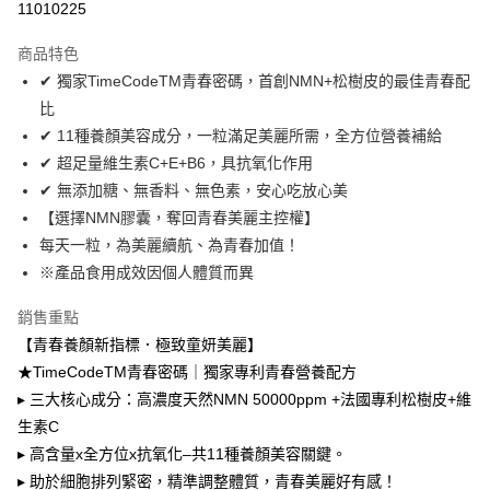
11010225
LINE Pay
商品特色
Apple Pay
✔ 獨家TimeCodeTM青春密碼，首創NMN+松樹皮的最佳青春配
比
悠遊付
✔ 11種養顏美容成分，一粒滿足美麗所需，全方位營養補給
大哥付你分期
✔ 超足量維生素C+E+B6，具抗氧化作用
相關說明
✔ 無添加糖、無香料、無色素，安心吃放心美
【大哥付你分期使用說明】
【選擇NMN膠囊，奪回青春美麗主控權】
AFTEE先享後付
1.本服務由台灣大哥大提供，台灣大哥大用戶可立即使用無須另外申請。
每天一粒，為美麗續航、為青春加值！
2.付款方式選擇「大哥付你分期」，訂單成立後會自動跳轉到大哥付的交易
相關說明
流程，驗證手機門號後，選擇欲分期的期數、繳款截止日，確認付款後即完
※產品食用成效因個人體質而異
【關於「AFTEE先享後付」】
成交易。
ATM付款
AFTEE先享後付是「在收到商品之後才付款」的支付方式。 讓您購物簡單
3.實際核准額度、可分期數及費用金額請依後續交易確認頁面所載為準。
便利好安心！
銷售重點
4.訂單成立30分鐘內，如未前往確認交易或遇審核未通過，訂單將自動取
貨到付款
１．簡單：不需註冊會員、不需綁卡、不需儲值。
【青春養顏新指標．極致童妍美麗】
消。如遇「轉專審核」未通過狀況，表示未達大哥付你分期系統評分，恕無
２．便利：只要手機號碼，簡訊認證，即可結帳。
法說明評估內容。
★TimeCodeTM青春密碼｜獨家專利青春營養配方
３．安心：先確認商品／服務後，再付款。
【繳款方式說明】
運送方式
▸ 三大核心成分：高濃度天然NMN 50000ppm +法國專利松樹皮+維
1.分期款項不併入電信帳單，「大哥付你分期」於每月結算日後寄送繳費提
【「AFTEE先享後付」結帳流程】
全家取貨付款
醒簡訊。
生素C
１．於結帳方式選擇「AFTEE先享後付」後，將跳轉至「AFTEE先享後付」
2.透過簡訊連結打開帳單後，可選擇「超商條碼／台灣大直營門市／銀行轉
每筆NT$80，滿NT$999(含以上)免運費
▸ 高含量x全方位x抗氧化–共11種養顏美容關鍵。
結帳頁面，進行簡訊認證並確認金額後，即可完成結帳。
帳／街口支付／iPASS MONEY」等通路繳費。
２．訂單成立數日內，您將收到繳費通知簡訊。
▸ 助於細胞排列緊密，精準調整體質，青春美麗好有感！