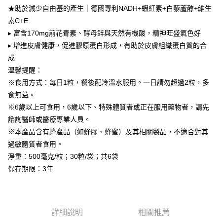
付款後全家取貨
３．收到繳費通知簡訊後14天內，點擊此簡訊中的連結，可透過四大超商／
【注意事項】
★助於減少自由基的產生｜德國專利NADH+蝦紅素+白藜蘆醇+維生
ATM／網路銀行／等多元方式進行付款，方視為交易完成。
每筆NT$80，滿NT$1,680(含以上)免運費
1.本服務係由「台灣大哥大股份有限公司」（以下簡稱本公司）所提供，讓
※ 請注意：結帳手續完成當下不需立刻繳費，但若您需要取消訂單，請聯絡
素C+E
用戶於交易時，得透過本服務購買商品或服務，並由商店將買賣／分期付款
購買商品的店家。未經商家同意取消之訂單仍視為有效，需透過AFTEE先享
萊爾富取貨付款
▸ 富含170mg前花青素、酵母鋅與天然有機酸，精神旺盛氣色好
買賣價金債權讓與本公司後，依約使用本公司帳單繳交帳款。
後付繳納相關費用。
2.基於同意付款使用「大哥付你分期」之契約關係目的，商店將以您的個人
▸ 增進皮膚健康，促進膠原蛋白形成，有助於皮膚組織蛋白質的合
每筆NT$80，滿NT$1,680(含以上)免運費
※ 交易是否成功請以「AFTEE先享後付 」之結帳頁面顯示為準，若有關於
資料（包含姓名、電話或地址）提供予台灣大哥大進項蒐集、處理及利用，
是否繳費成功／繳費後需取消欲退款等相關疑問，請聯繫「AFTEE先享後付
成
由本公司與您本人進行分期帳單所需資料之確認、核對及更正。
客戶支援中心」
https://netprotections.freshdesk.com/support/home
付款後萊爾富取貨
3.完整用戶服務條款，請詳閱以下連結：
https://oppay.tw/userRule
溫馨提醒：
每筆NT$80，滿NT$1,680(含以上)免運費
【注意事項】
※食用方式：每日1粒，餐後配冷溫水服用。一日請勿超過2粒，多
１．透過由恩沛科技股份有限公司提供之「AFTEE先享後付」服務完成之交
食無益。
7-11取貨付款
易，需依本服務之必要範圍內提供個人資料，並將交易相關給付款項請求債
※6歲以上可食用，6歲以下、特殊體質者或正在服用藥物者，請先
權轉讓予恩沛科技股份有限公司。
每筆NT$80，滿NT$1,680(含以上)免運費
２．關於個人資料處理事宜，請瀏覽以下網址：
諮詢醫師或醫療專業人員。
https://aftee.tw/terms/#terms3
付款後7-11取貨
※本產品含有蜂產品（如蜂膠、蜂蜜）及其相關製品，不適合對其
３．未成年的使用者請事先徵得法定代理人或監護人之同意方可使用
每筆NT$80，滿NT$1,680(含以上)免運費
「AFTEE先享後付」，若未經同意申辦者引起之損失，本公司不負相關責
過敏體質者食用。
任。
淨重：500毫克/粒；30粒/袋；共6袋
台灣本島宅配
４．使用「AFTEE先享後付」時，將依據個別帳號之用戶狀況，依本公司即
保存期限：3年
時審查核予不同之上限額度；若仍有額度不足之情形，本公司將視審查結果
每筆NT$80，滿NT$1,680(含以上)免運費
請求用戶進行身份認證。
５．嚴禁一人註冊多個帳號或使用他人資訊註冊。若發現惡意使用之情形，
離島宅配
恩沛科技股份有限公司將有權停止該用戶之使用額度並採取法律行動。
每筆NT$100，滿NT$2,000(含以上)免運費
詳細說明
相關推薦