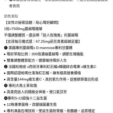
每筆NT$80，滿NT$1,680(含以上)免運費
1.本服務係由「台灣大哥大股份有限公司」（以下簡稱本公司）所提供，讓
※ 請注意：結帳手續完成當下不需立刻繳費，但若您需要取消訂單，請聯絡
用戶於交易時，得透過本服務購買商品或服務，並由商店將買賣／分期付款
者食用
購買商品的店家。未經商家同意取消之訂單仍視為有效，需透過AFTEE先享
萊爾富取貨付款
買賣價金債權讓與本公司後，依約使用本公司帳單繳交帳款。
後付繳納相關費用。
2.基於同意付款使用「大哥付你分期」之契約關係目的，商店將以您的個人
銷售重點
每筆NT$80，滿NT$1,680(含以上)免運費
※ 交易是否成功請以「AFTEE先享後付 」之結帳頁面顯示為準，若有關於
資料（包含姓名、電話或地址）提供予台灣大哥大進項蒐集、處理及利用，
是否繳費成功／繳費後需取消欲退款等相關疑問，請聯繫「AFTEE先享後付
【女性の秘密話題｜貼心莓好顧問】
由本公司與您本人進行分期帳單所需資料之確認、核對及更正。
客戶支援中心」
https://netprotections.freshdesk.com/support/home
付款後萊爾富取貨
3.完整用戶服務條款，請詳閱以下連結：
https://oppay.tw/userRule
1粒=7500mg蔓越莓精華
每筆NT$80，滿NT$1,680(含以上)免運費
【注意事項】
不僅調整體質，還自帶「迷人玫瑰香」的蔓越莓
１．透過由恩沛科技股份有限公司提供之「AFTEE先享後付」服務完成之交
【女孩每日儀式感｜67.25mg前花青素超越足量】
7-11取貨付款
易，需依本服務之必要範圍內提供個人資料，並將交易相關給付款項請求債
❶ 美國專利蔓越莓x D-mannose專利甘露糖
權轉讓予恩沛科技股份有限公司。
每筆NT$80，滿NT$1,680(含以上)免運費
２．關於個人資料處理事宜，請瀏覽以下網址：
▸ 莓好萃取比例：300倍濃縮蔓越莓，調節生理機能
https://aftee.tw/terms/#terms3
付款後7-11取貨
▸ 雙重調整體質配方，健康維持莓好人生
３．未成年的使用者請事先徵得法定代理人或監護人之同意方可使用
每筆NT$80，滿NT$1,680(含以上)免運費
「AFTEE先享後付」，若未經同意申辦者引起之損失，本公司不負相關責
❷ 法國松樹皮 x西班牙專利紅石榴x韓國綜合莓果 x維生素C
任。
▸ 國際認證帕瑪仕濱海紅石榴，擁有極高營養價值
台灣本島宅配
４．使用「AFTEE先享後付」時，將依據個別帳號之用戶狀況，依本公司即
▸ 高含量144mg維生素C，具抗氧化作用，促進膠原蛋白形成
時審查核予不同之上限額度；若仍有額度不足之情形，本公司將視審查結果
每筆NT$80，滿NT$1,680(含以上)免運費
請求用戶進行身份認證。
❸ 專利大馬士革玫瑰
５．嚴禁一人註冊多個帳號或使用他人資訊註冊。若發現惡意使用之情形，
離島宅配
▸ 高貴而迷人的精緻女神香，使口氣芬芳
恩沛科技股份有限公司將有權停止該用戶之使用額度並採取法律行動。
每筆NT$100，滿NT$2,000(含以上)免運費
❹專利S-12超強十二益生菌
▸ 12株專業菌株，改變細菌叢生態
貨到付款
▸ 專利凍晶包埋技術，使益生菌耐胃酸、耐膽鹼，品質穩定