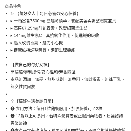
LINE Pay
商品特色
Apple Pay
✨ 【莓好女人｜每日必備の安心保養】
▸ 一顆富含7500mg 蔓越莓精華，養顏美容與調整體質兼具
悠遊付
▸ 高達67.25mg前花青素，改變細菌叢生態
大哥付你分期
▸ 144mg維生素C，具抗氧化作用、促進鐵的吸收
相關說明
▸ 迷人玫瑰香氣，魅力小心機
【大哥付你分期使用說明】
▸ 健康維持調整體質，調節生理機能
AFTEE先享後付
1.本服務由台灣大哥大提供，台灣大哥大用戶可立即使用無須另外申請。
2.付款方式選擇「大哥付你分期」，訂單成立後會自動跳轉到大哥付的交易
相關說明
流程，驗證手機門號後，選擇欲分期的期數、繳款截止日，確認付款後即完
【做自己的莓好女神】
【關於「AFTEE先享後付」】
成交易。
ATM付款
AFTEE先享後付是「在收到商品之後才付款」的支付方式。 讓您購物簡單
高濃縮/專利成份/安心溫和/芳香四溢
3.實際核准額度、可分期數及費用金額請依後續交易確認頁面所載為準。
便利好安心！
4.訂單成立30分鐘內，如未前往確認交易或遇審核未通過，訂單將自動取
本品無添加：無糖、無甜味劑、無香料、無雌激素、無蜂王乳、
貨到付款
１．簡單：不需註冊會員、不需綁卡、不需儲值。
消。如遇「轉專審核」未通過狀況，表示未達大哥付你分期系統評分，恕無
無女性賀爾蒙
２．便利：只要手機號碼，簡訊認證，即可結帳。
法說明評估內容。
３．安心：先確認商品／服務後，再付款。
【繳款方式說明】
運送方式
1.分期款項不併入電信帳單，「大哥付你分期」於每月結算日後寄送繳費提
🥄【莓好生活美麗日常】
【「AFTEE先享後付」結帳流程】
全家取貨付款
醒簡訊。
１．於結帳方式選擇「AFTEE先享後付」後，將跳轉至「AFTEE先享後付」
❶ 食用方法：每日1粒隨餐服用，加強保養可至2粒
2.透過簡訊連結打開帳單後，可選擇「超商條碼／台灣大直營門市／銀行轉
每筆NT$80，滿NT$999(含以上)免運費
結帳頁面，進行簡訊認證並確認金額後，即可完成結帳。
❷ 12歲以上可食用，若特殊體質者或正服用藥物者，建議諮詢
帳／街口支付／iPASS MONEY」等通路繳費。
２．訂單成立數日內，您將收到繳費通知簡訊。
專業醫師
付款後全家取貨
３．收到繳費通知簡訊後14天內，點擊此簡訊中的連結，可透過四大超商／
【注意事項】
ATM／網路銀行／等多元方式進行付款，方視為交易完成。
❸本產品含有玫瑰花、莓果及其相關製品，不適合對其過敏體質