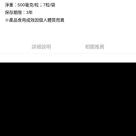
每筆NT$100，滿NT$2,000(含以上)免運費
淨重：500毫克/粒；7粒/袋
海外配送(澳門地區請勿填寫順豐智能櫃、自取點等地址)
查看運費
保存期限：3年
※產品食用成效因個人體質而異
國家/地區配送(新馬專屬)
查看運費
詳細說明
相關推薦