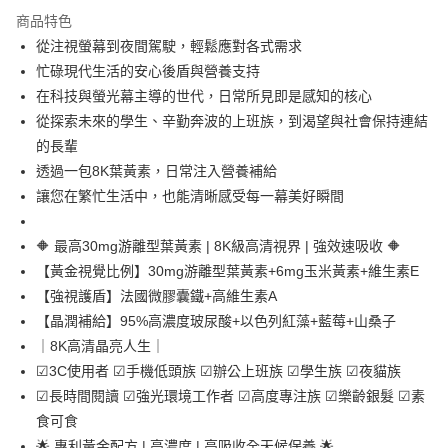
LINE Pay
商品特色
Apple Pay
從注視螢幕到夜間駕駛，輕鬆應對各式需求
忙碌現代生活的安心後盾與營養支持
悠遊付
在科技與螢光幕主導的世代，日常所見即是感知的核心
大哥付你分期
從探索未來的學生、辛勤奔波的上班族，到渴望與社會保持連結
相關說明
的長輩
【大哥付你分期使用說明】
透過一包8K葉黃素，日常注入營養補給
AFTEE先享後付
1.本服務由台灣大哥大提供，台灣大哥大用戶可立即使用無須另外申請。
讓您在繁忙生活中，也能清晰感受每一幕美好瞬間
2.付款方式選擇「大哥付你分期」，訂單成立後會自動跳轉到大哥付的交易
相關說明
流程，驗證手機門號後，選擇欲分期的期數、繳款截止日，確認付款後即完
【關於「AFTEE先享後付」】
成交易。
ATM付款
AFTEE先享後付是「在收到商品之後才付款」的支付方式。 讓您購物簡單
🔶 最高30mg游離型葉黃素 | 8K級高清視界 | 強效速吸收 🔶
3.實際核准額度、可分期數及費用金額請依後續交易確認頁面所載為準。
便利好安心！
4.訂單成立30分鐘內，如未前往確認交易或遇審核未通過，訂單將自動取
【黃金視覺比例】30mg游離型葉黃素+6mg玉米黃素+維生素E
貨到付款
１．簡單：不需註冊會員、不需綁卡、不需儲值。
消。如遇「轉專審核」未通過狀況，表示未達大哥付你分期系統評分，恕無
【強視護盾】法國微膠囊鐵+高維生素A
２．便利：只要手機號碼，簡訊認證，即可結帳。
法說明評估內容。
３．安心：先確認商品／服務後，再付款。
【晶潤補給】95%高濃度玻尿酸+以色列紅藻+藍莓+山桑子
【繳款方式說明】
運送方式
1.分期款項不併入電信帳單，「大哥付你分期」於每月結算日後寄送繳費提
｜8K高清晶亮人生｜
【「AFTEE先享後付」結帳流程】
全家取貨付款
醒簡訊。
１．於結帳方式選擇「AFTEE先享後付」後，將跳轉至「AFTEE先享後付」
☑3C使用者 ☑手機低頭族 ☑辦公上班族 ☑學生族 ☑夜貓族
2.透過簡訊連結打開帳單後，可選擇「超商條碼／台灣大直營門市／銀行轉
每筆NT$80，滿NT$999(含以上)免運費
結帳頁面，進行簡訊認證並確認金額後，即可完成結帳。
☑長時間閱讀 ☑強光環境工作者 ☑高度專注族 ☑樂齡銀髮 ☑素
帳／街口支付／iPASS MONEY」等通路繳費。
２．訂單成立數日內，您將收到繳費通知簡訊。
食可食
付款後全家取貨
３．收到繳費通知簡訊後14天內，點擊此簡訊中的連結，可透過四大超商／
【注意事項】
ATM／網路銀行／等多元方式進行付款，方視為交易完成。
🌟 專利黃金配方 | 高濃度 | 高吸收全天候保養 🌟