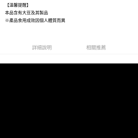
每筆NT$100，滿NT$2,000(含以上)免運費
【溫馨提醒】
海外配送(澳門地區請勿填寫順豐智能櫃、自取點等地址)
查看運費
本品含有大豆及其製品
※產品食用成效因個人體質而異
國家/地區配送(新馬專屬)
查看運費
詳細說明
相關推薦