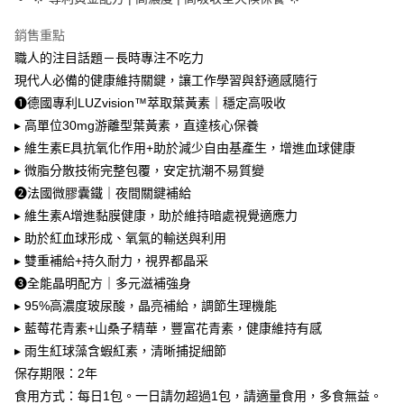
每筆NT$80，滿NT$1,680(含以上)免運費
1.本服務係由「台灣大哥大股份有限公司」（以下簡稱本公司）所提供，讓
※ 請注意：結帳手續完成當下不需立刻繳費，但若您需要取消訂單，請聯絡
用戶於交易時，得透過本服務購買商品或服務，並由商店將買賣／分期付款
購買商品的店家。未經商家同意取消之訂單仍視為有效，需透過AFTEE先享
萊爾富取貨付款
銷售重點
買賣價金債權讓與本公司後，依約使用本公司帳單繳交帳款。
後付繳納相關費用。
2.基於同意付款使用「大哥付你分期」之契約關係目的，商店將以您的個人
職人的注目話題－長時專注不吃力
每筆NT$80，滿NT$1,680(含以上)免運費
※ 交易是否成功請以「AFTEE先享後付 」之結帳頁面顯示為準，若有關於
資料（包含姓名、電話或地址）提供予台灣大哥大進項蒐集、處理及利用，
是否繳費成功／繳費後需取消欲退款等相關疑問，請聯繫「AFTEE先享後付
現代人必備的健康維持關鍵，讓工作學習與舒適感隨行
由本公司與您本人進行分期帳單所需資料之確認、核對及更正。
客戶支援中心」
https://netprotections.freshdesk.com/support/home
付款後萊爾富取貨
3.完整用戶服務條款，請詳閱以下連結：
https://oppay.tw/userRule
❶德國專利LUZvision™萃取葉黃素｜穩定高吸收
每筆NT$80，滿NT$1,680(含以上)免運費
【注意事項】
▸ 高單位30mg游離型葉黃素，直達核心保養
１．透過由恩沛科技股份有限公司提供之「AFTEE先享後付」服務完成之交
▸ 維生素E具抗氧化作用+助於減少自由基產生，增進血球健康
7-11取貨付款
易，需依本服務之必要範圍內提供個人資料，並將交易相關給付款項請求債
▸ 微脂分散技術完整包覆，安定抗潮不易質變
權轉讓予恩沛科技股份有限公司。
每筆NT$80，滿NT$1,680(含以上)免運費
２．關於個人資料處理事宜，請瀏覽以下網址：
❷法國微膠囊鐵｜夜間關鍵補給
https://aftee.tw/terms/#terms3
付款後7-11取貨
▸ 維生素A增進黏膜健康，助於維持暗處視覺適應力
３．未成年的使用者請事先徵得法定代理人或監護人之同意方可使用
每筆NT$80，滿NT$1,680(含以上)免運費
「AFTEE先享後付」，若未經同意申辦者引起之損失，本公司不負相關責
▸ 助於紅血球形成、氧氣的輸送與利用
任。
▸ 雙重補給+持久耐力，視界都晶采
台灣本島宅配
４．使用「AFTEE先享後付」時，將依據個別帳號之用戶狀況，依本公司即
❸全能晶明配方｜多元滋補強身
時審查核予不同之上限額度；若仍有額度不足之情形，本公司將視審查結果
每筆NT$80，滿NT$1,680(含以上)免運費
請求用戶進行身份認證。
▸ 95%高濃度玻尿酸，晶亮補給，調節生理機能
５．嚴禁一人註冊多個帳號或使用他人資訊註冊。若發現惡意使用之情形，
離島宅配
▸ 藍莓花青素+山桑子精華，豐富花青素，健康維持有感
恩沛科技股份有限公司將有權停止該用戶之使用額度並採取法律行動。
每筆NT$100，滿NT$2,000(含以上)免運費
▸ 雨生紅球藻含蝦紅素，清晰捕捉細節
保存期限：2年
貨到付款
食用方式：每日1包。一日請勿超過1包，請適量食用，多食無益。