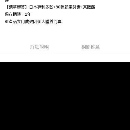
恩沛科技股份有限公司將有權停止該用戶之使用額度並採取法律行動。
每筆NT$100，滿NT$2,000(含以上)免運費
【調整體質】日本專利多酚+80種蔬果酵素+茶胺酸
保存期限：2年
貨到付款
※產品食用成效因個人體質而異
每筆NT$100，滿NT$2,000(含以上)免運費
海外配送(澳門地區請勿填寫順豐智能櫃、自取點等地址)
查看運費
國家/地區配送(新馬專屬)
查看運費
詳細說明
相關推薦