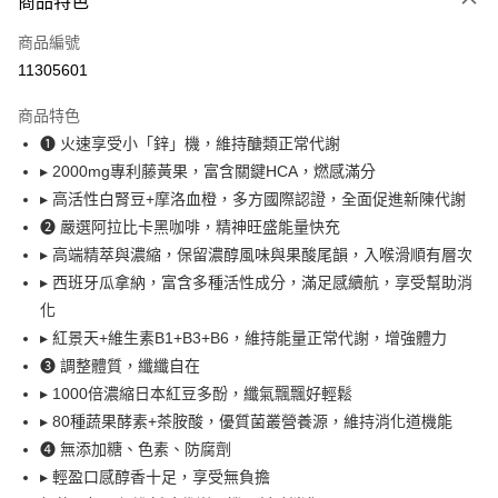
商品特色
信用卡一次付款
商品編號
超商取貨付款
11305601
LINE Pay
商品特色
Apple Pay
❶ 火速享受小「鋅」機，維持醣類正常代謝
▸ 2000mg專利藤黃果，富含關鍵HCA，燃感滿分
悠遊付
▸ 高活性白腎豆+摩洛血橙，多方國際認證，全面促進新陳代謝
大哥付你分期
❷ 嚴選阿拉比卡黑咖啡，精神旺盛能量快充
相關說明
▸ 高端精萃與濃縮，保留濃醇風味與果酸尾韻，入喉滑順有層次
【大哥付你分期使用說明】
▸ 西班牙瓜拿納，富含多種活性成分，滿足感續航，享受幫助消
AFTEE先享後付
1.本服務由台灣大哥大提供，台灣大哥大用戶可立即使用無須另外申請。
化
2.付款方式選擇「大哥付你分期」，訂單成立後會自動跳轉到大哥付的交易
相關說明
流程，驗證手機門號後，選擇欲分期的期數、繳款截止日，確認付款後即完
▸ 紅景天+維生素B1+B3+B6，維持能量正常代謝，增強體力
【關於「AFTEE先享後付」】
成交易。
ATM付款
AFTEE先享後付是「在收到商品之後才付款」的支付方式。 讓您購物簡單
❸ 調整體質，纖纖自在
3.實際核准額度、可分期數及費用金額請依後續交易確認頁面所載為準。
便利好安心！
4.訂單成立30分鐘內，如未前往確認交易或遇審核未通過，訂單將自動取
▸ 1000倍濃縮日本紅豆多酚，纖氣飄飄好輕鬆
貨到付款
１．簡單：不需註冊會員、不需綁卡、不需儲值。
消。如遇「轉專審核」未通過狀況，表示未達大哥付你分期系統評分，恕無
▸ 80種蔬果酵素+茶胺酸，優質菌叢營養源，維持消化道機能
２．便利：只要手機號碼，簡訊認證，即可結帳。
法說明評估內容。
３．安心：先確認商品／服務後，再付款。
❹ 無添加糖、色素、防腐劑
【繳款方式說明】
運送方式
1.分期款項不併入電信帳單，「大哥付你分期」於每月結算日後寄送繳費提
▸ 輕盈口感醇香十足，享受無負擔
【「AFTEE先享後付」結帳流程】
全家取貨付款
醒簡訊。