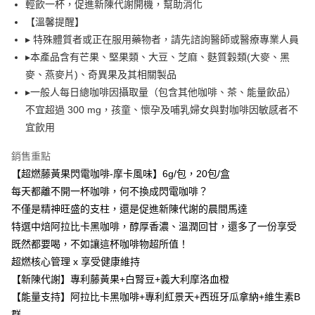
１．於結帳方式選擇「AFTEE先享後付」後，將跳轉至「AFTEE先享後付」
輕飲一杯，促進新陳代謝開機，幫助消化
2.透過簡訊連結打開帳單後，可選擇「超商條碼／台灣大直營門市／銀行轉
每筆NT$80，滿NT$999(含以上)免運費
結帳頁面，進行簡訊認證並確認金額後，即可完成結帳。
【溫馨提醒】
帳／街口支付／iPASS MONEY」等通路繳費。
２．訂單成立數日內，您將收到繳費通知簡訊。
▸ 特殊體質者或正在服用藥物者，請先諮詢醫師或醫療專業人員
付款後全家取貨
３．收到繳費通知簡訊後14天內，點擊此簡訊中的連結，可透過四大超商／
【注意事項】
ATM／網路銀行／等多元方式進行付款，方視為交易完成。
▸本產品含有芒果、堅果類、大豆、芝麻、麩質穀類(大麥、黑
每筆NT$80，滿NT$1,680(含以上)免運費
1.本服務係由「台灣大哥大股份有限公司」（以下簡稱本公司）所提供，讓
※ 請注意：結帳手續完成當下不需立刻繳費，但若您需要取消訂單，請聯絡
用戶於交易時，得透過本服務購買商品或服務，並由商店將買賣／分期付款
麥、燕麥片)、奇異果及其相關製品
購買商品的店家。未經商家同意取消之訂單仍視為有效，需透過AFTEE先享
萊爾富取貨付款
買賣價金債權讓與本公司後，依約使用本公司帳單繳交帳款。
後付繳納相關費用。
▸一般人每日總咖啡因攝取量（包含其他咖啡、茶、能量飲品）
2.基於同意付款使用「大哥付你分期」之契約關係目的，商店將以您的個人
每筆NT$80，滿NT$1,680(含以上)免運費
※ 交易是否成功請以「AFTEE先享後付 」之結帳頁面顯示為準，若有關於
不宜超過 300 mg，孩童、懷孕及哺乳婦女與對咖啡因敏感者不
資料（包含姓名、電話或地址）提供予台灣大哥大進項蒐集、處理及利用，
是否繳費成功／繳費後需取消欲退款等相關疑問，請聯繫「AFTEE先享後付
由本公司與您本人進行分期帳單所需資料之確認、核對及更正。
宜飲用
客戶支援中心」
https://netprotections.freshdesk.com/support/home
付款後萊爾富取貨
3.完整用戶服務條款，請詳閱以下連結：
https://oppay.tw/userRule
每筆NT$80，滿NT$1,680(含以上)免運費
【注意事項】
銷售重點
１．透過由恩沛科技股份有限公司提供之「AFTEE先享後付」服務完成之交
【超燃藤黃果閃電咖啡-摩卡風味】6g/包，20包/盒
7-11取貨付款
易，需依本服務之必要範圍內提供個人資料，並將交易相關給付款項請求債
每天都離不開一杯咖啡，何不換成閃電咖啡？
權轉讓予恩沛科技股份有限公司。
每筆NT$80，滿NT$1,680(含以上)免運費
２．關於個人資料處理事宜，請瀏覽以下網址：
不僅是精神旺盛的支柱，還是促進新陳代謝的晨間馬達
https://aftee.tw/terms/#terms3
付款後7-11取貨
特選中焙阿拉比卡黑咖啡，醇厚香濃、溫潤回甘，還多了一份享受
３．未成年的使用者請事先徵得法定代理人或監護人之同意方可使用
每筆NT$80，滿NT$1,680(含以上)免運費
「AFTEE先享後付」，若未經同意申辦者引起之損失，本公司不負相關責
既然都要喝，不如讓這杯咖啡物超所值！
任。
超燃核心管理 x 享受健康維持
台灣本島宅配
４．使用「AFTEE先享後付」時，將依據個別帳號之用戶狀況，依本公司即
【新陳代謝】專利藤黃果+白腎豆+義大利摩洛血橙
時審查核予不同之上限額度；若仍有額度不足之情形，本公司將視審查結果
每筆NT$80，滿NT$1,680(含以上)免運費
請求用戶進行身份認證。
【能量支持】阿拉比卡黑咖啡+專利紅景天+西班牙瓜拿納+維生素B
５．嚴禁一人註冊多個帳號或使用他人資訊註冊。若發現惡意使用之情形，
離島宅配
群