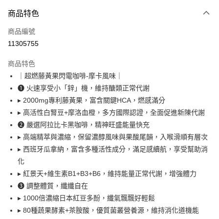
付款方式
商品特色
信用卡一次付款
商品編號
超商取貨付款
11305755
LINE Pay
商品特色
Apple Pay
｜超燃藤黃果閃電咖啡-摩卡風味｜
❶ 火速享受小「鋅」機，維持醣類正常代謝
悠遊付
▸ 2000mg專利藤黃果，富含關鍵HCA，燃感滿分
大哥付你分期
▸ 高活性白腎豆+摩洛血橙，多方國際認證，全面促進新陳代謝
相關說明
❷ 嚴選阿拉比卡黑咖啡，精神旺盛能量快充
【大哥付你分期使用說明】
▸ 高端精萃與濃縮，保留濃醇風味與果酸尾韻，入喉滑順有層次
AFTEE先享後付
1.本服務由台灣大哥大提供，台灣大哥大用戶可立即使用無須另外申請。
▸ 西班牙瓜拿納，富含多種活性成分，滿足感續航，享受幫助消
2.付款方式選擇「大哥付你分期」，訂單成立後會自動跳轉到大哥付的交易
相關說明
流程，驗證手機門號後，選擇欲分期的期數、繳款截止日，確認付款後即完
化
【關於「AFTEE先享後付」】
成交易。
ATM付款
AFTEE先享後付是「在收到商品之後才付款」的支付方式。 讓您購物簡單
▸ 紅景天+維生素B1+B3+B6，維持能量正常代謝，增強體力
3.實際核准額度、可分期數及費用金額請依後續交易確認頁面所載為準。
便利好安心！
4.訂單成立30分鐘內，如未前往確認交易或遇審核未通過，訂單將自動取
❸ 調整體質，纖纖自在
貨到付款
１．簡單：不需註冊會員、不需綁卡、不需儲值。
消。如遇「轉專審核」未通過狀況，表示未達大哥付你分期系統評分，恕無
▸ 1000倍濃縮日本紅豆多酚，纖氣飄飄好輕鬆
２．便利：只要手機號碼，簡訊認證，即可結帳。
法說明評估內容。
３．安心：先確認商品／服務後，再付款。
▸ 80種蔬果酵素+茶胺酸，優質菌叢營養源，維持消化道機能
【繳款方式說明】
運送方式