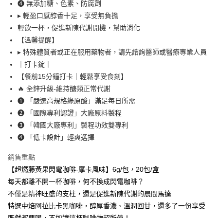
1.分期款項不併入電信帳單，「大哥付你分期」於每月結算日後寄送繳費提
❹ 無添加糖、色素、防腐劑
【「AFTEE先享後付」結帳流程】
全家取貨付款
醒簡訊。
１．於結帳方式選擇「AFTEE先享後付」後，將跳轉至「AFTEE先享後付」
▸ 輕盈口感醇香十足，享受無負擔
2.透過簡訊連結打開帳單後，可選擇「超商條碼／台灣大直營門市／銀行轉
每筆NT$80，滿NT$999(含以上)免運費
結帳頁面，進行簡訊認證並確認金額後，即可完成結帳。
輕飲一杯，促進新陳代謝開機，幫助消化
帳／街口支付／iPASS MONEY」等通路繳費。
２．訂單成立數日內，您將收到繳費通知簡訊。
【溫馨提醒】
付款後全家取貨
３．收到繳費通知簡訊後14天內，點擊此簡訊中的連結，可透過四大超商／
【注意事項】
ATM／網路銀行／等多元方式進行付款，方視為交易完成。
▸ 特殊體質者或正在服用藥物者，請先諮詢醫師或醫療專業人員
每筆NT$80，滿NT$1,680(含以上)免運費
1.本服務係由「台灣大哥大股份有限公司」（以下簡稱本公司）所提供，讓
※ 請注意：結帳手續完成當下不需立刻繳費，但若您需要取消訂單，請聯絡
用戶於交易時，得透過本服務購買商品或服務，並由商店將買賣／分期付款
｜打卡錠｜
購買商品的店家。未經商家同意取消之訂單仍視為有效，需透過AFTEE先享
萊爾富取貨付款
買賣價金債權讓與本公司後，依約使用本公司帳單繳交帳款。
後付繳納相關費用。
【餐前15分鐘打卡｜輕鬆享受食刻】
2.基於同意付款使用「大哥付你分期」之契約關係目的，商店將以您的個人
每筆NT$80，滿NT$1,680(含以上)免運費
※ 交易是否成功請以「AFTEE先享後付 」之結帳頁面顯示為準，若有關於
🔥 全鋅升級-維持醣類正常代謝
資料（包含姓名、電話或地址）提供予台灣大哥大進項蒐集、處理及利用，
是否繳費成功／繳費後需取消欲退款等相關疑問，請聯繫「AFTEE先享後付
由本公司與您本人進行分期帳單所需資料之確認、核對及更正。
❶ 「嚴選高規格綠原酸」滿足每日所需
客戶支援中心」
https://netprotections.freshdesk.com/support/home
付款後萊爾富取貨
3.完整用戶服務條款，請詳閱以下連結：
https://oppay.tw/userRule
❷ 「國際專利認證」大廠原料製程
每筆NT$80，滿NT$1,680(含以上)免運費
【注意事項】
❸ 「韓國大廠專利」製程功效雙專利
１．透過由恩沛科技股份有限公司提供之「AFTEE先享後付」服務完成之交
7-11取貨付款
易，需依本服務之必要範圍內提供個人資料，並將交易相關給付款項請求債
❹ 「低卡設計」輕爽選擇
權轉讓予恩沛科技股份有限公司。
每筆NT$80，滿NT$1,680(含以上)免運費
２．關於個人資料處理事宜，請瀏覽以下網址：
銷售重點
https://aftee.tw/terms/#terms3
付款後7-11取貨
【超燃藤黃果閃電咖啡-摩卡風味】6g/包，20包/盒
３．未成年的使用者請事先徵得法定代理人或監護人之同意方可使用
每筆NT$80，滿NT$1,680(含以上)免運費
「AFTEE先享後付」，若未經同意申辦者引起之損失，本公司不負相關責
每天都離不開一杯咖啡，何不換成閃電咖啡？
任。
不僅是精神旺盛的支柱，還是促進新陳代謝的晨間馬達
台灣本島宅配
４．使用「AFTEE先享後付」時，將依據個別帳號之用戶狀況，依本公司即
特選中焙阿拉比卡黑咖啡，醇厚香濃、溫潤回甘，還多了一份享受
時審查核予不同之上限額度；若仍有額度不足之情形，本公司將視審查結果
每筆NT$80，滿NT$1,680(含以上)免運費
請求用戶進行身份認證。