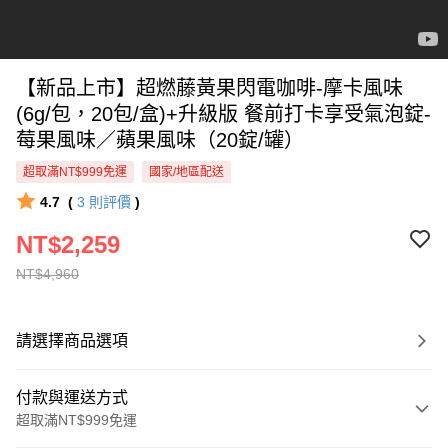
【新品上市】超燃藤黃果閃電咖啡-摩卡風味
(6g/包，20包/盒)+升級版 餐前打卡享受氣泡錠-
莓果風味／蘋果風味（20錠/罐）
超取滿NT$999免運
國家/地區配送
4.7
(
3
則評價
)
NT$2,259
NT$4,960
請選擇商品選項
付款與運送方式
超取滿NT$999免運