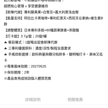
既然都要喝，不如讓這杯咖啡物超所值！
５．嚴禁一人註冊多個帳號或使用他人資訊註冊。若發現惡意使用之情形，
離島宅配
超燃核心管理 x 享受健康維持
恩沛科技股份有限公司將有權停止該用戶之使用額度並採取法律行動。
每筆NT$100，滿NT$2,000(含以上)免運費
【新陳代謝】專利藤黃果+白腎豆+義大利摩洛血橙
【能量支持】阿拉比卡黑咖啡+專利紅景天+西班牙瓜拿納+維生素B
貨到付款
群
每筆NT$100，滿NT$2,000(含以上)免運費
【調整體質】日本專利多酚+80種蔬果酵素+茶胺酸
海外配送(澳門地區請勿填寫順豐智能櫃、自取點等地址)
查看運費
【打卡錠】3.7g/錠；20錠/罐
🔥 餐前儀式｜1錠喝出促進新陳代謝
國家/地區配送(新馬專屬)
查看運費
🔥 三專利優選原料｜濃度/活性/製程全面要求
🔥 手搖控新選擇｜飲料熱量與糖分陷阱多，聰明喝打卡、美味又低
卡
※莓果風味效期：20270525
※保存期限：2年
※產品食用成效因個人體質而異
詳細說明
相關推薦