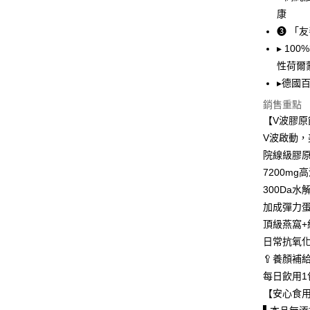
7-11取貨
求債權轉
康
２．關於
每筆NT$8
❸ 「
https://aft
３．未成
▸ 10
付款後7-1
「AFTE
性荷爾
每筆NT$8
任。
▸德國
４．使用「
台灣本島
即時審查
銷售重點
結果請求
每筆NT$8
【V波膠原飲
５．嚴禁
形，恩沛
V波啟動，
離島宅配
動。
院線級膠
每筆NT$1
7200m
貨到付款
300Da
每筆NT$1
加成彈力蛋
頂級燕窩+
海外配送(
日常抗氧
國家/地區
🥄養顏補
每日飲用
【安心食