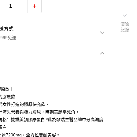
清除
送方式
紀錄
999免運
次付款
付款
膠原飲｜
的膠原飲
代女性打造的膠原快充飲，
進流失營養與彈力膠原，時刻美麗零死角。
規格*–雙重美顏膠原蛋白 *此為歐瑞生醫品牌中最高濃度
分期
蛋白
你分期使用說明】
高達7200mg，全方位養顏美容。