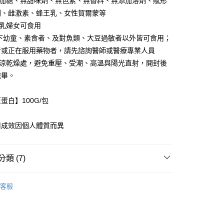
添加糖、無甜味劑、無色素、無香料、無添加溶劑、賦形
劑、雌激素、蜂王乳、女性賀爾蒙等
哺乳婦女可食用
以下幼童、素食者、及對魚類、大豆過敏者以外皆可食用；
者或正在服用藥物者，請先諮詢醫師或醫療專業人員
陰涼乾燥處，避免重壓、受潮、高溫與陽光直射，開封後
完畢。
蛋白】100G/包
用成效因個人體質而異
類 (7)
 New Arrival 》
V波彈力美顏膠原飲
客服
容 ◆
 All Products 》