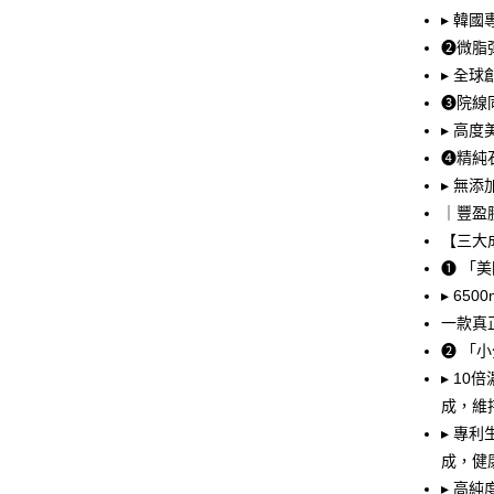
AFTEE先
1.本服務
▸ 韓
2.付款方
相關說明
❷微脂
流程，驗
【關於「A
ATM付款
完成交易
AFTEE
▸ 全
3.實際核
便利好安
❸院線
4.訂單成
貨到付款
１．簡單
消。如遇
▸ 高
２．便利
無法說明
３．安心
❹精純
【繳款方
運送方式
▸ 無
1.分期款
【「AFT
醒簡訊。
｜豐盈
１．於結帳
全家取貨
2.透過簡
付」結帳
【三大
帳／街口支
每筆NT$8
２．訂單
❶ 「
３．收到繳
【注意事
／ATM／
付款後全
▸ 6
1.本服務
※ 請注意
一款真
每筆NT$8
用戶於交
絡購買商品
款買賣價
❷ 「
先享後付
萊爾富取
2.基於同
※ 交易是
▸ 1
資料（包
是否繳費成
每筆NT$8
成，維
用，由本
付客戶支
3.完整用
▸ 專
付款後萊
【注意事
成，健
每筆NT$8
１．透過由
▸ 高
交易，需