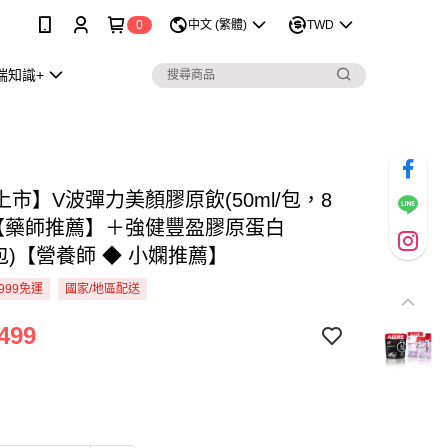
0
中文 (繁體)
TWD
瑞知識+
市】V波彈力美顏膠原飲(50ml/包，8
)【藥師推薦】＋強健豐盈膠原蛋白
g/包)【營養師 ◆ 小嫻推薦】
999免運
國家/地區配送
499