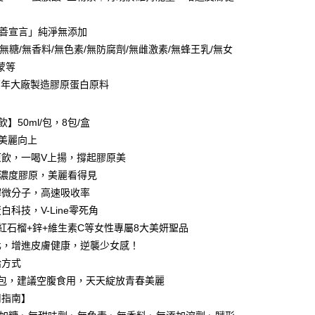
付款
讓予恩沛科技股份有限公司。
個人資料處理事宜，請瀏覽以下網址：
0，滿NT$1,680(含以上)免運費
友善宣言」純淨無添加
ee.tw/terms/#terms3
年的使用者請事先徵得法定代理人或監護人之同意方可使用
0%無糖/無香料/無色素/無防腐劑/無雌激素/無蜂王乳/無女
1取貨
E先享後付」，若未經同意申辦者引起之損失，本公司不負相關責
蒙等
0，滿NT$1,680(含以上)免運費
百年大廠製造膠原蛋白原料
AFTEE先享後付」時，將依據個別帳號之用戶狀況，依本公司
宅配
核予不同之上限額度；若仍有額度不足之情形，本公司將視審查
用戶進行身份認證。
0，滿NT$1,680(含以上)免運費
】50ml/包，8包/盒
一人註冊多個帳號或使用他人資訊註冊。若發現惡意使用之情
科技股份有限公司將有權停止該用戶之使用額度並採取法律行
美麗向上
原飲，一喝V上揚，撐起膠原美
00，滿NT$2,000(含以上)免運費
g高濃度膠原，美麗看得見
水解微分子，高速吸收率
00，滿NT$2,000(含以上)免運費
白科技，V-Line零死角
紅石榴+鋅+維生素C等女性專屬8大美妍聖品
澳門地區請勿填寫順豐智能櫃、自取點等地址)
查看運費
化，增進皮膚健康，逆襲少女感！
配送(新馬專屬)
查看運費
給方式
1包，建議空腹食用，天天綻放青春美麗
用指南】