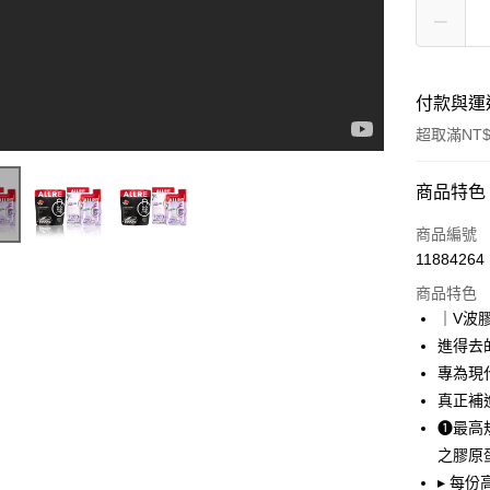
付款與運
超取滿NT$
付款方式
商品特色
信用卡一
商品編號
11884264
超商取貨
商品特色
LINE Pay
｜V波
進得去
Apple Pay
專為現
悠遊付
真正補
❶最高
大哥付你
之膠原
相關說明
【大哥付
▸ 每份