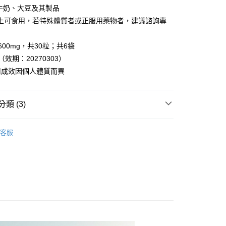
付款
讓予恩沛科技股份有限公司。
牛奶、大豆及其製品
個人資料處理事宜，請瀏覽以下網址：
0，滿NT$1,680(含以上)免運費
以上可食用，若特殊體質者或正服用藥物者，建議諮詢專
ee.tw/terms/#terms3
年的使用者請事先徵得法定代理人或監護人之同意方可使用
1取貨
E先享後付」，若未經同意申辦者引起之損失，本公司不負相關責
600mg，共30粒；共6袋
0，滿NT$1,680(含以上)免運費
效期：20270303）
AFTEE先享後付」時，將依據個別帳號之用戶狀況，依本公司
宅配
核予不同之上限額度；若仍有額度不足之情形，本公司將視審查
用成效因個人體質而異
用戶進行身份認證。
0，滿NT$1,680(含以上)免運費
一人註冊多個帳號或使用他人資訊註冊。若發現惡意使用之情
科技股份有限公司將有權停止該用戶之使用額度並採取法律行
類 (3)
00，滿NT$2,000(含以上)免運費
屬 ◆
客服
 All Products 》
00，滿NT$2,000(含以上)免運費
 Supplement Line 》
－益生菌
澳門地區請勿填寫順豐智能櫃、自取點等地址)
查看運費
配送(新馬專屬)
查看運費