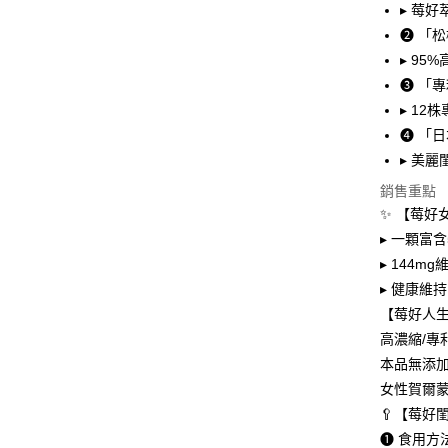
1.本服務
▸ 莓
2.付款方
相關說明
❷ 「松
流程，驗
【關於「A
ATM付款
完成交易
AFTEE
▸ 9
3.實際核
便利好安
❸ 「
4.訂單成
貨到付款
１．簡單
消。如遇
▸ 1
２．便利
無法說明
３．安心
❹ 「
【繳款方
運送方式
▸ 美
1.分期款
【「AFT
醒簡訊。
１．於結帳
銷售重點
全家取貨
2.透過簡
付」結帳
✨ 【莓好
帳／街口支
每筆NT$8
２．訂單
▸ 一顆富
３．收到繳
【注意事
／ATM／
付款後全
▸ 144
1.本服務
※ 請注意
每筆NT$8
▸ 健康維
用戶於交
絡購買商品
款買賣價
先享後付
【莓好人
萊爾富取
2.基於同
※ 交易是
高濃縮/專
資料（包
是否繳費成
每筆NT$8
用，由本
本品無添
付客戶支
3.完整用
付款後萊
女性賀爾
【注意事
每筆NT$8
🥄【莓好
１．透過由
交易，需
❶ 食用方