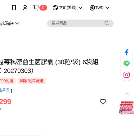
0
中文 (繁體)
TWD
瑞知識+
莓私密益生菌膠囊 (30粒/袋) 6袋組
20270303）
999免運
國家/地區配送
則評價
)
299
0