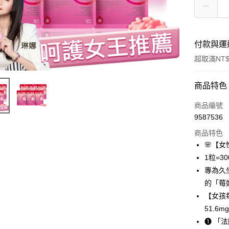
付款與運
超取滿NT$
付款方式
商品特色
信用卡一
商品編號
9587536
超商取貨
商品特色
LINE Pay
🌸【
1粒=3
Apple Pay
專為久
悠遊付
的「莓
【女孩
大哥付你
51.6m
相關說明
【大哥付
❶ 「
AFTEE先