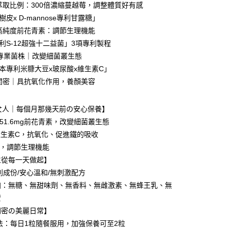
由台灣大哥大提供，台灣大哥大用戶可立即使用無須另外申請。
好萃取比例：300倍濃縮蔓越莓，調整體質好有感
式選擇「大哥付你分期」，訂單成立後會自動跳轉到大哥付的交易
樹皮x D-mannose專利甘露糖」
證手機門號後，選擇欲分期的期數、繳款截止日，確認付款後即
FTEE先享後付」】
。
先享後付是「在收到商品之後才付款」的支付方式。 讓您購物簡單
5%高純度前花青素：調節生理機能
准額度、可分期數及費用金額請依後續交易確認頁面所載為準。
心！
專利S-12超強十二益菌」3項專利製程
立30分鐘內，如未前往確認交易或遇審核未通過，訂單將自動取
：不需註冊會員、不需綁卡、不需儲值。
「轉專審核」未通過狀況，表示未達大哥付你分期系統評分，恕
2株專業菌株｜改變細菌叢生態
：只要手機號碼，簡訊認證，即可結帳。
評估內容。
：先確認商品／服務後，再付款。
日本專利米糠大豆x玻尿酸x維生素C」
式說明】
麗閨密｜具抗氧化作用，養顏美容
項不併入電信帳單，「大哥付你分期」於每月結算日後寄送繳費提
EE先享後付」結帳流程】
方式選擇「AFTEE先享後付」後，將跳轉至「AFTEE先享後
付款
訊連結打開帳單後，可選擇「超商條碼／台灣大直營門市／銀行轉
頁面，進行簡訊認證並確認金額後，即可完成結帳。
女人｜每個月那幾天前の安心保養】
付／iPASS MONEY」等通路繳費。
0，滿NT$999(含以上)免運費
成立數日內，您將收到繳費通知簡訊。
含51.6mg前花青素，改變細菌叢生態
費通知簡訊後14天內，點擊此簡訊中的連結，可透過四大超商
項】
網路銀行／等多元方式進行付款，方視為交易完成。
家取貨
mg維生素C，抗氧化、促進鐵的吸收
係由「台灣大哥大股份有限公司」（以下簡稱本公司）所提供，讓
：結帳手續完成當下不需立刻繳費，但若您需要取消訂單，請聯
0，滿NT$1,680(含以上)免運費
持，調節生理機能
易時，得透過本服務購買商品或服務，並由商店將買賣／分期付
的店家。未經商家同意取消之訂單仍視為有效，需透過AFTEE
金債權讓與本公司後，依約使用本公司帳單繳交帳款。
繳納相關費用。
生從每一天做起】
貨付款
意付款使用「大哥付你分期」之契約關係目的，商店將以您的個人
否成功請以「AFTEE先享後付 」之結帳頁面顯示為準，若有關於
利成份/安心溫和/無刺激配方
含姓名、電話或地址）提供予台灣大哥大進項蒐集、處理及利
功／繳費後需取消欲退款等相關疑問，請聯繫「AFTEE先享後
0，滿NT$1,680(含以上)免運費
公司與您本人進行分期帳單所需資料之確認、核對及更正。
加：無糖、無甜味劑、無香料、無雌激素、無蜂王乳、無
援中心」
https://netprotections.freshdesk.com/support/home
戶服務條款，請詳閱以下連結：
https://oppay.tw/userRule
爾富取貨
蒙
項】
0，滿NT$1,680(含以上)免運費
閨密の美麗日常】
恩沛科技股份有限公司提供之「AFTEE先享後付」服務完成之
依本服務之必要範圍內提供個人資料，並將交易相關給付款項請
法：每日1粒隨餐服用，加強保養可至2粒