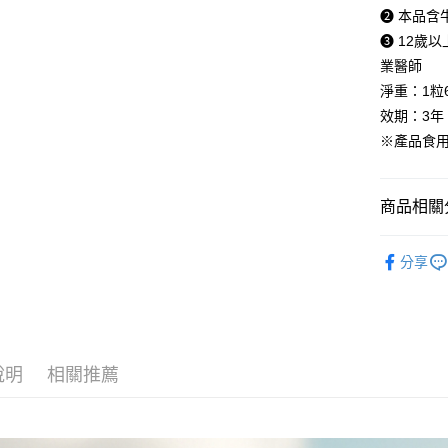
7-11取貨
求債權轉
❷ 本品含
２．關於
每筆NT$8
❸ 12歲
https://aft
３．未成
業醫師
付款後7-1
「AFTE
淨重：1粒
每筆NT$8
任。
效期：3年（
４．使用「
台灣本島
即時審查
※產品食
結果請求
每筆NT$8
５．嚴禁
形，恩沛
離島宅配
商品相關分
動。
每筆NT$1
◆ 女性專
貨到付款
分享
《 全站商品 -
每筆NT$1
《 產品系列 -
海外配送(
國家/地區
說明
相關推薦