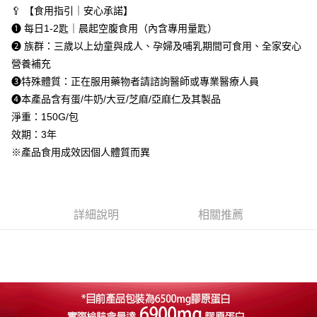
付款後全家取貨
３．收到繳費通知簡訊後14天內，點擊此簡訊中的連結，可透過四大超商／
【注意事項】
🥄 【食用指引｜安心承諾】
ATM／網路銀行／等多元方式進行付款，方視為交易完成。
每筆NT$80，滿NT$1,680(含以上)免運費
1.本服務係由「台灣大哥大股份有限公司」（以下簡稱本公司）所提供，讓
※ 請注意：結帳手續完成當下不需立刻繳費，但若您需要取消訂單，請聯絡
❶ 每日1-2匙｜晨起空腹食用（內含專用量匙）
用戶於交易時，得透過本服務購買商品或服務，並由商店將買賣／分期付款
購買商品的店家。未經商家同意取消之訂單仍視為有效，需透過AFTEE先享
萊爾富取貨付款
❷ 族群：三歲以上幼童與成人、孕婦及哺乳期間可食用、全家安心
買賣價金債權讓與本公司後，依約使用本公司帳單繳交帳款。
後付繳納相關費用。
2.基於同意付款使用「大哥付你分期」之契約關係目的，商店將以您的個人
營養補充
每筆NT$80，滿NT$1,680(含以上)免運費
※ 交易是否成功請以「AFTEE先享後付 」之結帳頁面顯示為準，若有關於
資料（包含姓名、電話或地址）提供予台灣大哥大進項蒐集、處理及利用，
是否繳費成功／繳費後需取消欲退款等相關疑問，請聯繫「AFTEE先享後付
❸特殊體質：正在服用藥物者請諮詢醫師或專業醫療人員
由本公司與您本人進行分期帳單所需資料之確認、核對及更正。
客戶支援中心」
https://netprotections.freshdesk.com/support/home
付款後萊爾富取貨
3.完整用戶服務條款，請詳閱以下連結：
https://oppay.tw/userRule
❹本產品含有蛋/牛奶/大豆/芝麻/亞麻仁及其製品
每筆NT$80，滿NT$1,680(含以上)免運費
【注意事項】
淨重：150G/包
１．透過由恩沛科技股份有限公司提供之「AFTEE先享後付」服務完成之交
效期：3年
7-11取貨付款
易，需依本服務之必要範圍內提供個人資料，並將交易相關給付款項請求債
※產品食用成效因個人體質而異
權轉讓予恩沛科技股份有限公司。
每筆NT$80，滿NT$1,680(含以上)免運費
２．關於個人資料處理事宜，請瀏覽以下網址：
https://aftee.tw/terms/#terms3
付款後7-11取貨
３．未成年的使用者請事先徵得法定代理人或監護人之同意方可使用
每筆NT$80，滿NT$1,680(含以上)免運費
「AFTEE先享後付」，若未經同意申辦者引起之損失，本公司不負相關責
詳細說明
相關推薦
任。
台灣本島宅配
４．使用「AFTEE先享後付」時，將依據個別帳號之用戶狀況，依本公司即
時審查核予不同之上限額度；若仍有額度不足之情形，本公司將視審查結果
每筆NT$80，滿NT$1,680(含以上)免運費
請求用戶進行身份認證。
５．嚴禁一人註冊多個帳號或使用他人資訊註冊。若發現惡意使用之情形，
離島宅配
恩沛科技股份有限公司將有權停止該用戶之使用額度並採取法律行動。
每筆NT$100，滿NT$2,000(含以上)免運費