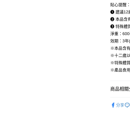
7-11取貨
求債權轉
貼心提醒
２．關於
每筆NT$8
❶ 建議1
https://aft
３．未成
❷ 本品含
付款後7-1
「AFTE
❸ 特殊
每筆NT$8
任。
淨重：600
４．使用「
台灣本島
即時審查
效期：3年(
結果請求
每筆NT$8
※本品含
５．嚴禁
形，恩沛
※十二歲
離島宅配
動。
※特殊體
每筆NT$1
※產品食
貨到付款
每筆NT$1
商品相關分
海外配送(
🧧小紅包
國家/地區
分享
《 全站商品 -