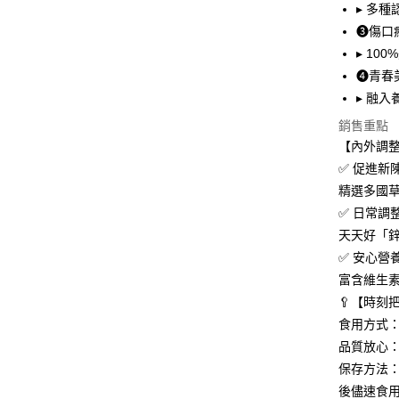
1.本服務
▸ 多
2.付款方
相關說明
❸傷口
流程，驗
【關於「A
ATM付款
完成交易
AFTEE
▸ 1
3.實際核
便利好安
❹青春
4.訂單成
貨到付款
１．簡單
消。如遇
▸ 融
２．便利
無法說明
３．安心
銷售重點
【繳款方
運送方式
【內外調
1.分期款
【「AFT
醒簡訊。
１．於結帳
✅ 促進新
全家取貨
2.透過簡
付」結帳
精選多國
帳／街口支
每筆NT$8
２．訂單
✅ 日常調
３．收到繳
【注意事
／ATM／
付款後全
天天好「鋅
1.本服務
※ 請注意
每筆NT$8
✅ 安心營
用戶於交
絡購買商品
款買賣價
先享後付
富含維生素
萊爾富取
2.基於同
※ 交易是
🥄【時刻
資料（包
是否繳費成
每筆NT$8
用，由本
食用方式
付客戶支
3.完整用
付款後萊
品質放心
【注意事
每筆NT$8
保存方法
１．透過由
交易，需
後儘速食