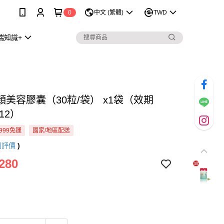
0
中文 (繁體)
TWD
瑞知識+
顏美容膠囊（30粒/袋） x1袋（效期
612）
999免運
國家/地區配送
則評價
)
280