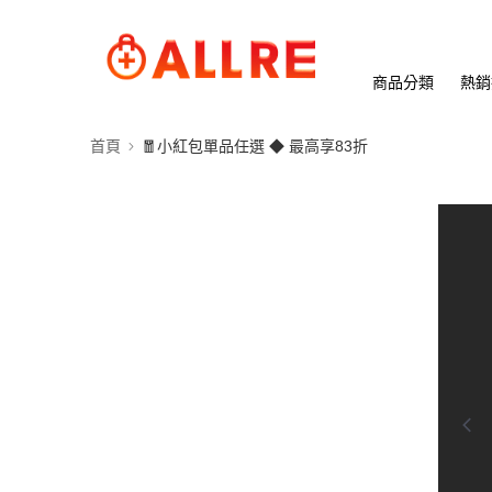
商品分類
熱銷
首頁
🧧小紅包單品任選 ◆ 最高享83折