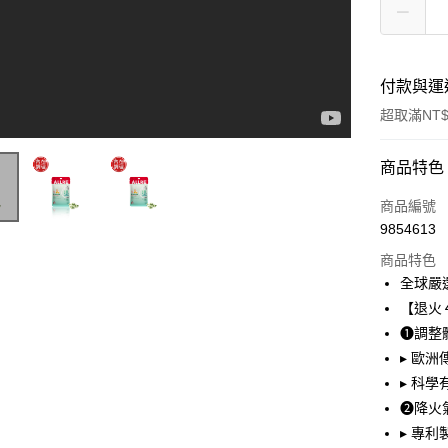
付款與運
超取滿NT$
付款方式
商品特色
信用卡一
商品編號
9854613
超商取貨
商品特色
LINE Pay
全球嚴
【退火
Apple Pay
❶調整
悠遊付
▸ 歐
▸ 科
大哥付你
❷降火
相關說明
【大哥付
▸ 專
AFTEE先