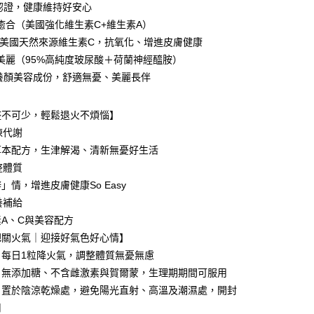
由台灣大哥大提供，台灣大哥大用戶可立即使用無須另外申請。
種認證，健康維持好安心
式選擇「大哥付你分期」，訂單成立後會自動跳轉到大哥付的交易
癒合（美國強化維生素C+維生素A）
證手機門號後，選擇欲分期的期數、繳款截止日，確認付款後即
FTEE先享後付」】
。
先享後付是「在收到商品之後才付款」的支付方式。 讓您購物簡單
00%美國天然來源維生素C，抗氧化、增進皮膚健康
准額度、可分期數及費用金額請依後續交易確認頁面所載為準。
心！
美麗（95%高純度玻尿酸＋荷蘭神經醯胺）
立30分鐘內，如未前往確認交易或遇審核未通過，訂單將自動取
：不需註冊會員、不需綁卡、不需儲值。
「轉專審核」未通過狀況，表示未達大哥付你分期系統評分，恕
入養顏美容成份，舒適無憂、美麗長伴
：只要手機號碼，簡訊認證，即可結帳。
評估內容。
：先確認商品／服務後，再付款。
式說明】
整不可少，輕鬆退火不煩惱】
項不併入電信帳單，「大哥付你分期」於每月結算日後寄送繳費提
EE先享後付」結帳流程】
方式選擇「AFTEE先享後付」後，將跳轉至「AFTEE先享後
陳代謝
付款
訊連結打開帳單後，可選擇「超商條碼／台灣大直營門市／銀行轉
頁面，進行簡訊認證並確認金額後，即可完成結帳。
草本配方，生津解渴、清新無憂好生活
付／iPASS MONEY」等通路繳費。
0，滿NT$999(含以上)免運費
成立數日內，您將收到繳費通知簡訊。
整體質
費通知簡訊後14天內，點擊此簡訊中的連結，可透過四大超商
項】
網路銀行／等多元方式進行付款，方視為交易完成。
家取貨
」情，增進皮膚健康So Easy
係由「台灣大哥大股份有限公司」（以下簡稱本公司）所提供，讓
：結帳手續完成當下不需立刻繳費，但若您需要取消訂單，請聯
0，滿NT$1,680(含以上)免運費
養補給
易時，得透過本服務購買商品或服務，並由商店將買賣／分期付
的店家。未經商家同意取消之訂單仍視為有效，需透過AFTEE
金債權讓與本公司後，依約使用本公司帳單繳交帳款。
繳納相關費用。
A、C與美容配方
貨付款
意付款使用「大哥付你分期」之契約關係目的，商店將以您的個人
否成功請以「AFTEE先享後付 」之結帳頁面顯示為準，若有關於
把關火氣｜迎接好氣色好心情】
含姓名、電話或地址）提供予台灣大哥大進項蒐集、處理及利
功／繳費後需取消欲退款等相關疑問，請聯繫「AFTEE先享後
0，滿NT$1,680(含以上)免運費
公司與您本人進行分期帳單所需資料之確認、核對及更正。
：每日1粒降火氣，調整體質無憂無慮
援中心」
https://netprotections.freshdesk.com/support/home
戶服務條款，請詳閱以下連結：
https://oppay.tw/userRule
爾富取貨
：無添加糖、不含雌激素與賀爾蒙，生理期期間可服用
項】
0，滿NT$1,680(含以上)免運費
：置於陰涼乾燥處，避免陽光直射、高溫及潮濕處，開封
恩沛科技股份有限公司提供之「AFTEE先享後付」服務完成之
依本服務之必要範圍內提供個人資料，並將交易相關給付款項請
用