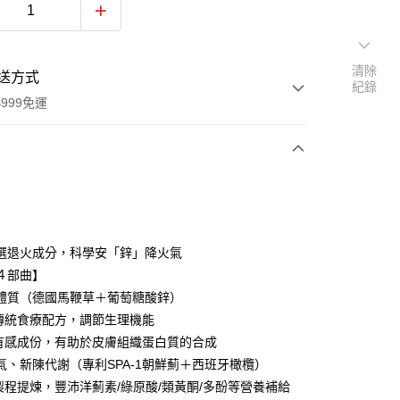
清除
送方式
紀錄
999免運
次付款
付款
選退火成分，科學安「鋅」降火氣
４部曲】
體質（德國馬鞭草＋葡萄糖酸鋅）
洲傳統食療配方，調節生理機能
學有感成份，有助於皮膚組織蛋白質的合成
分期
氣、新陳代謝（專利SPA-1朝鮮薊＋西班牙橄欖）
你分期使用說明】
利製程提煉，豐沛洋薊素/綠原酸/類黃酮/多酚等營養補給
享後付