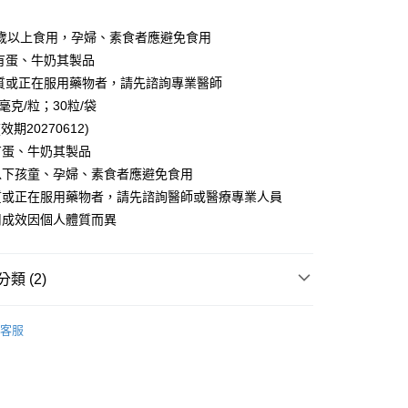
付款
讓予恩沛科技股份有限公司。
：
個人資料處理事宜，請瀏覽以下網址：
0，滿NT$1,680(含以上)免運費
2歲以上食用，孕婦、素食者應避免食用
ee.tw/terms/#terms3
年的使用者請事先徵得法定代理人或監護人之同意方可使用
有蛋、牛奶其製品
1取貨
E先享後付」，若未經同意申辦者引起之損失，本公司不負相關責
體質或正在服用藥物者，請先諮詢專業醫師
0，滿NT$1,680(含以上)免運費
毫克/粒；30粒/袋
AFTEE先享後付」時，將依據個別帳號之用戶狀況，依本公司
宅配
核予不同之上限額度；若仍有額度不足之情形，本公司將視審查
效期20270612)
用戶進行身份認證。
0，滿NT$1,680(含以上)免運費
有蛋、牛奶其製品
一人註冊多個帳號或使用他人資訊註冊。若發現惡意使用之情
科技股份有限公司將有權停止該用戶之使用額度並採取法律行
以下孩童、孕婦、素食者應避免食用
質或正在服用藥物者，請先諮詢醫師或醫療專業人員
00，滿NT$2,000(含以上)免運費
用成效因個人體質而異
00，滿NT$2,000(含以上)免運費
類 (2)
澳門地區請勿填寫順豐智能櫃、自取點等地址)
查看運費
單品任選 ◆ 最高享83折
配送(新馬專屬)
查看運費
客服
 All Products 》