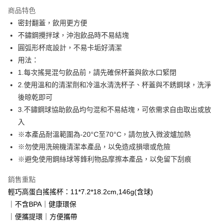
LINE Pay
商品特色
Apple Pay
密封翻蓋，飲用更方便
不鏽鋼攪拌球，沖泡飲品時不易結塊
悠遊付
圓弧形杯底設計，不易卡垢好清潔
大哥付你分期
用法：
相關說明
1.每次搖晃混勻飲品前，請先確保杯蓋與飲水口緊閉
【大哥付你分期使用說明】
2.使用溫和的清潔劑和冷溫水清洗杯子、杯蓋與不銹鋼球，洗淨
AFTEE先享後付
1.本服務由台灣大哥大提供，台灣大哥大用戶可立即使用無須另外申請。
後晾乾即可
2.付款方式選擇「大哥付你分期」，訂單成立後會自動跳轉到大哥付的交易
相關說明
流程，驗證手機門號後，選擇欲分期的期數、繳款截止日，確認付款後即完
3.不鏽鋼球協助飲品均勻混和不易結塊，可依需求自由取出或放
【關於「AFTEE先享後付」】
成交易。
ATM付款
AFTEE先享後付是「在收到商品之後才付款」的支付方式。 讓您購物簡單
入
3.實際核准額度、可分期數及費用金額請依後續交易確認頁面所載為準。
便利好安心！
4.訂單成立30分鐘內，如未前往確認交易或遇審核未通過，訂單將自動取
※本產品耐溫範圍為-20°C至70°C，請勿放入微波爐加熱
貨到付款
１．簡單：不需註冊會員、不需綁卡、不需儲值。
消。如遇「轉專審核」未通過狀況，表示未達大哥付你分期系統評分，恕無
※勿使用洗碗機清潔本產品，以免造成損壞或危險
２．便利：只要手機號碼，簡訊認證，即可結帳。
法說明評估內容。
３．安心：先確認商品／服務後，再付款。
※避免使用鋼絲球等鋒利物品摩擦本產品，以免留下刮痕
【繳款方式說明】
運送方式
1.分期款項不併入電信帳單，「大哥付你分期」於每月結算日後寄送繳費提
【「AFTEE先享後付」結帳流程】
全家取貨付款
醒簡訊。
銷售重點
１．於結帳方式選擇「AFTEE先享後付」後，將跳轉至「AFTEE先享後付」
2.透過簡訊連結打開帳單後，可選擇「超商條碼／台灣大直營門市／銀行轉
每筆NT$80，滿NT$999(含以上)免運費
輕巧高蛋白搖搖杯：11*7.2*18.2cm,146g(含球)
結帳頁面，進行簡訊認證並確認金額後，即可完成結帳。
帳／街口支付／iPASS MONEY」等通路繳費。
２．訂單成立數日內，您將收到繳費通知簡訊。
｜不含BPA｜健康環保
付款後全家取貨
３．收到繳費通知簡訊後14天內，點擊此簡訊中的連結，可透過四大超商／
【注意事項】
｜便攜提環｜方便攜帶
ATM／網路銀行／等多元方式進行付款，方視為交易完成。