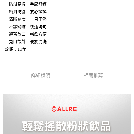
每筆NT$80，滿NT$1,680(含以上)免運費
1.本服務係由「台灣大哥大股份有限公司」（以下簡稱本公司）所提供，讓
※ 請注意：結帳手續完成當下不需立刻繳費，但若您需要取消訂單，請聯絡
｜防滑易握｜手感舒適
用戶於交易時，得透過本服務購買商品或服務，並由商店將買賣／分期付款
購買商品的店家。未經商家同意取消之訂單仍視為有效，需透過AFTEE先享
萊爾富取貨付款
｜密封防漏｜放心搖搖
買賣價金債權讓與本公司後，依約使用本公司帳單繳交帳款。
後付繳納相關費用。
2.基於同意付款使用「大哥付你分期」之契約關係目的，商店將以您的個人
｜清晰刻度｜一目了然
每筆NT$80，滿NT$1,680(含以上)免運費
※ 交易是否成功請以「AFTEE先享後付 」之結帳頁面顯示為準，若有關於
資料（包含姓名、電話或地址）提供予台灣大哥大進項蒐集、處理及利用，
是否繳費成功／繳費後需取消欲退款等相關疑問，請聯繫「AFTEE先享後付
｜不鏽鋼球｜快速均勻
由本公司與您本人進行分期帳單所需資料之確認、核對及更正。
客戶支援中心」
https://netprotections.freshdesk.com/support/home
付款後萊爾富取貨
3.完整用戶服務條款，請詳閱以下連結：
https://oppay.tw/userRule
｜翻蓋飲口｜暢飲方便
每筆NT$80，滿NT$1,680(含以上)免運費
【注意事項】
｜寬口設計｜便於清洗
１．透過由恩沛科技股份有限公司提供之「AFTEE先享後付」服務完成之交
效期：10年
7-11取貨付款
易，需依本服務之必要範圍內提供個人資料，並將交易相關給付款項請求債
權轉讓予恩沛科技股份有限公司。
每筆NT$80，滿NT$1,680(含以上)免運費
２．關於個人資料處理事宜，請瀏覽以下網址：
https://aftee.tw/terms/#terms3
付款後7-11取貨
３．未成年的使用者請事先徵得法定代理人或監護人之同意方可使用
詳細說明
相關推薦
每筆NT$80，滿NT$1,680(含以上)免運費
「AFTEE先享後付」，若未經同意申辦者引起之損失，本公司不負相關責
任。
台灣本島宅配
４．使用「AFTEE先享後付」時，將依據個別帳號之用戶狀況，依本公司即
時審查核予不同之上限額度；若仍有額度不足之情形，本公司將視審查結果
每筆NT$80，滿NT$1,680(含以上)免運費
請求用戶進行身份認證。
５．嚴禁一人註冊多個帳號或使用他人資訊註冊。若發現惡意使用之情形，
離島宅配
恩沛科技股份有限公司將有權停止該用戶之使用額度並採取法律行動。
每筆NT$100，滿NT$2,000(含以上)免運費
貨到付款